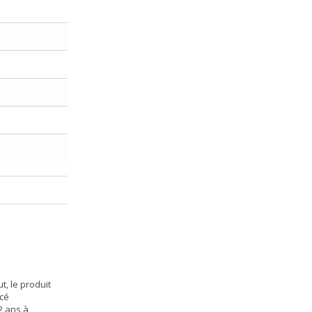
t, le produit
cé
2 ans à