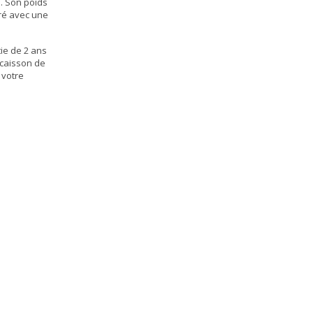
é. Son poids
vré avec une
ie de 2 ans
 caisson de
 votre