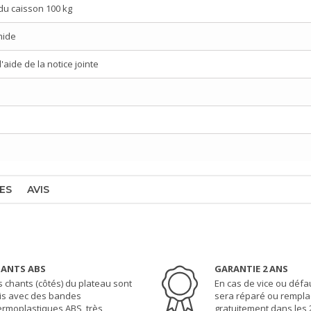
du caisson 100 kg
mide
aide de la notice jointe
ES
AVIS
ANTS ABS
GARANTIE 2 ANS
s chants (côtés) du plateau sont
En cas de vice ou défau
nis avec des bandes
sera réparé ou rempla
ermoplastiques ABS, très
gratuitement dans les 