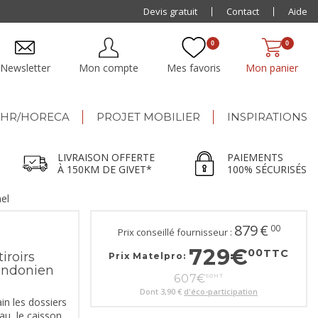
Paiement jusqu'à
Devis gratuit
48x
Contact
Aide
0
0
Newsletter
Mon compte
Mes favoris
Mon panier
HR/HORECA
PROJET MOBILIER
INSPIRATIONS
LIVRAISON OFFERTE
PAIEMENTS
À 150KM DE GIVET*
100% SÉCURISÉS
el
879
€
00
Prix conseillé fournisseur :
729
€
00
TTC
iroirs
Prix Matelpro:
ondonien
607
€
50
HT
Dont
3,90 €
d'éco-participation
in les dossiers
au, le caisson