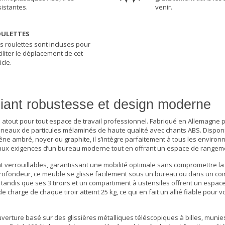
sistantes.
venir.
ULETTES
s roulettes sont incluses pour
ciliter le déplacement de cet
icle.
liant robustesse et design moderne
e atout pour tout espace de travail professionnel. Fabriqué en Allemagne 
panneaux de particules mélaminés de haute qualité avec chants ABS. Dispon
chêne ambré, noyer ou graphite, il s’intègre parfaitement à tous les enviro
aux exigences d’un bureau moderne tout en offrant un espace de rangeme
t verrouillables, garantissant une mobilité optimale sans compromettre la s
rofondeur, ce meuble se glisse facilement sous un bureau ou dans un coin
, tandis que ses 3 tiroirs et un compartiment à ustensiles offrent un espa
charge de chaque tiroir atteint 25 kg, ce qui en fait un allié fiable pour v
verture basé sur des glissières métalliques téléscopiques à billes, munie