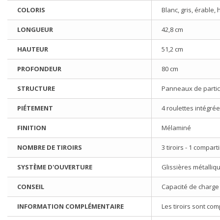
COLORIS
Blanc, gris, érable
LONGUEUR
42,8 cm
HAUTEUR
51,2 cm
PROFONDEUR
80 cm
STRUCTURE
Panneaux de partic
PIÉTEMENT
4 roulettes intégrée
FINITION
Mélaminé
NOMBRE DE TIROIRS
3 tiroirs - 1 compar
SYSTÈME D'OUVERTURE
Glissières métalliq
CONSEIL
Capacité de charge p
INFORMATION COMPLÉMENTAIRE
Les tiroirs sont co