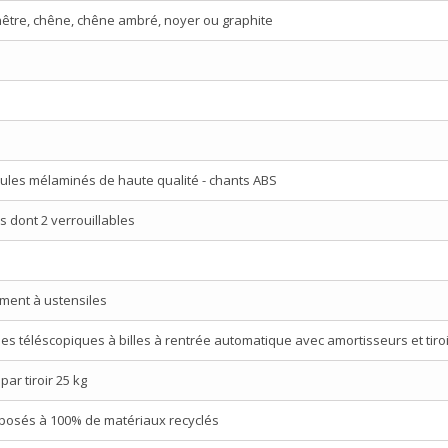
, hêtre, chêne, chêne ambré, noyer ou graphite
ules mélaminés de haute qualité - chants ABS
s dont 2 verrouillables
timent à ustensiles
ues téléscopiques à billes à rentrée automatique avec amortisseurs et tiroi
ar tiroir 25 kg
mposés à 100% de matériaux recyclés