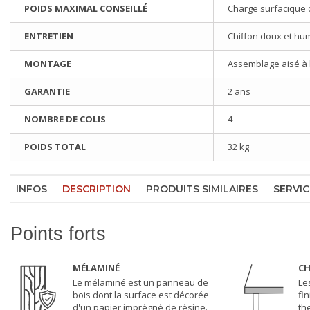
POIDS MAXIMAL CONSEILLÉ
Charge surfacique 
ENTRETIEN
Chiffon doux et hu
MONTAGE
Assemblage aisé à l'
GARANTIE
2 ans
NOMBRE DE COLIS
4
POIDS TOTAL
32 kg
INFOS
DESCRIPTION
PRODUITS SIMILAIRES
SERVIC
Points forts
MÉLAMINÉ
CH
Le mélaminé est un panneau de
Le
bois dont la surface est décorée
fi
d'un papier imprégné de résine.
th