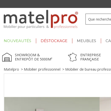
+33 3 66 722 898
- Lu-Ve : 9h-12h30/13h30-17h
NOUVEAUTÉS
DÉSTOCKAGE
MEUBLES
C
SHOWROOM &
ENTREPRISE
ENTREPÔT DE 5000M²
FRANÇAISE
Matelpro
>
Mobilier professionnel
>
Mobilier de bureau profess