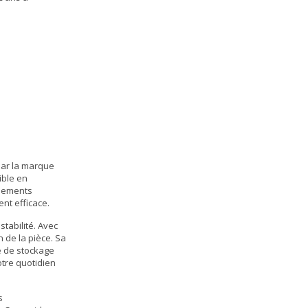
par la marque
ible en
nnements
nt efficace.
tabilité. Avec
 de la pièce. Sa
ce de stockage
otre quotidien
s