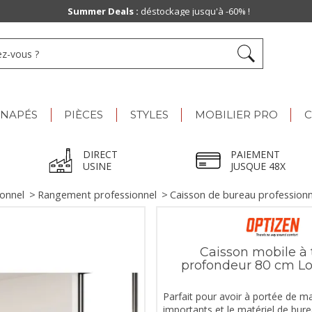
Summer Deals :
déstockage jusqu'à -60% !
ANAPÉS
PIÈCES
STYLES
MOBILIER PRO
C
DIRECT
PAIEMENT
USINE
JUSQUE 48X
ionnel
>
Rangement professionnel
>
Caisson de bureau professionn
Caisson mobile à t
profondeur 80 cm L
Parfait pour avoir à portée de ma
importants et le matériel de bure