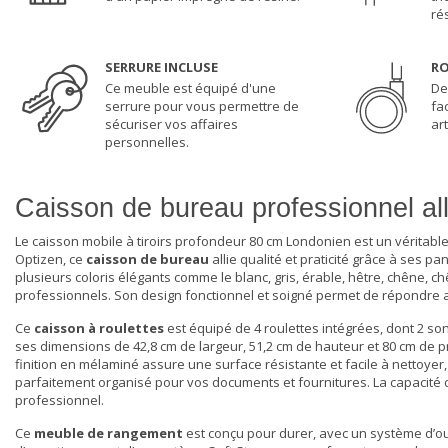
ré
SERRURE INCLUSE
RO
Ce meuble est équipé d'une
De
serrure pour vous permettre de
fa
sécuriser vos affaires
art
personnelles.
Caisson de bureau professionnel al
Le caisson mobile à tiroirs profondeur 80 cm Londonien est un véritabl
Optizen, ce
caisson de bureau
allie qualité et praticité grâce à ses 
plusieurs coloris élégants comme le blanc, gris, érable, hêtre, chêne, 
professionnels. Son design fonctionnel et soigné permet de répondre 
Ce
caisson à roulettes
est équipé de 4 roulettes intégrées, dont 2 son
ses dimensions de 42,8 cm de largeur, 51,2 cm de hauteur et 80 cm de p
finition en mélaminé assure une surface résistante et facile à nettoyer
parfaitement organisé pour vos documents et fournitures. La capacité de 
professionnel.
Ce
meuble de rangement
est conçu pour durer, avec un système d’ou