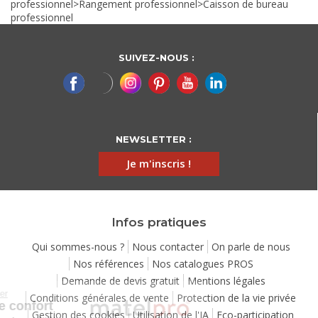
professionnel
>
Rangement professionnel
>
Caisson de bureau
professionnel
SUIVEZ-NOUS :
NEWSLETTER :
Je m'inscris !
Infos pratiques
Qui sommes-nous ?
Nous contacter
On parle de nous
Nos références
Nos catalogues PROS
Demande de devis gratuit
Mentions légales
Continuer sans accepter
Conditions générales de vente
Protection de la vie privée
Chez Matelpro, le confort
Gestion des cookies
Utilisation de l'IA
Eco-participation