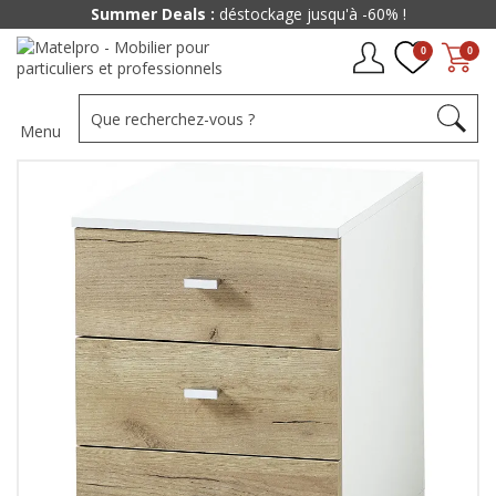
Summer Deals :
déstockage jusqu'à -60% !
0
0
Menu