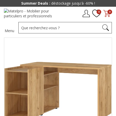
Summer Deals :
déstockage jusqu'à -60% !
0
0
Menu