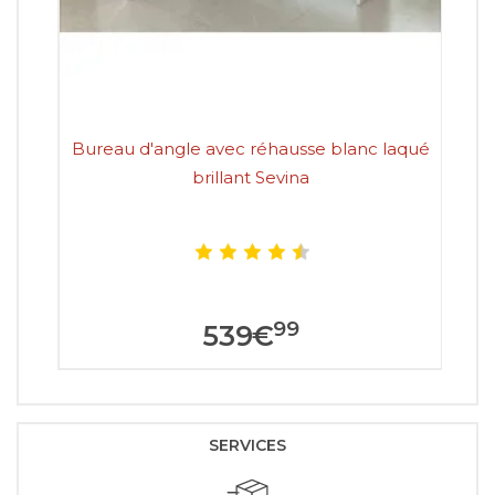
Bureau d'angle avec réhausse blanc laqué
Bu
brillant Sevina
99
539
€
SERVICES