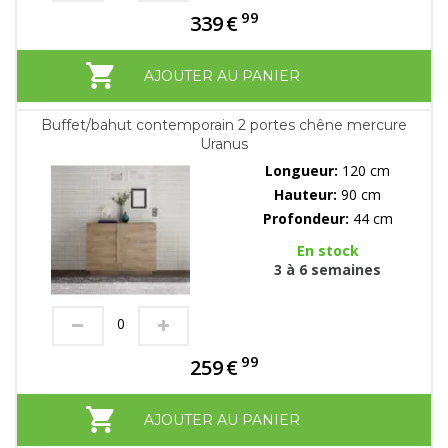
99
339
€
AJOUTER AU PANIER
Buffet/bahut contemporain 2 portes chêne mercure
Uranus
Longueur:
120 cm
Hauteur:
90 cm
Profondeur:
44 cm
En stock
3 à 6 semaines
99
259
€
AJOUTER AU PANIER