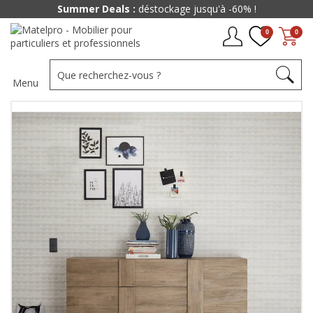
Summer Deals :
déstockage jusqu'à -60% !
0
0
Menu