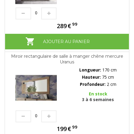
99
289
€
AJOUTER AU PANIER
Miroir rectangulaire de salle à manger chêne mercure
Uranus
Longueur:
170 cm
Hauteur:
75 cm
Profondeur:
2 cm
En stock
3 à 6 semaines
99
199
€