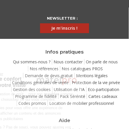
NEWSLETTER :
Je m'inscris !
Infos pratiques
Qui sommes-nous ?
Nous contacter
On parle de nous
Nos références
Nos catalogues PROS
Continuer sans accepter
Demande de devis gratuit
Mentions légales
Chez Matelpro, le confort
Conditions générales de vente
Protection de la vie privée
commence dès votre visite
Gestion des cookies
Utilisation de l'IA
Eco-participation
Le
confort
, c'est une question de goût… pour nos
meubles
comme
Programme de fidélité
Pack Sérénité
Cartes cadeaux
pour nos cookies ! Vous choisissez ce qui vous convient.
Codes promos
Location de mobilier professionnel
Nous utilisons des cookies pour vous offrir une expérience de
navigation moelleuse et afficher un contenu et des annonces
personnalisées à des fins publicitaires
Aide
Besoin de changer d’avis ? Pas de souci, vous pouvez ajuster vos