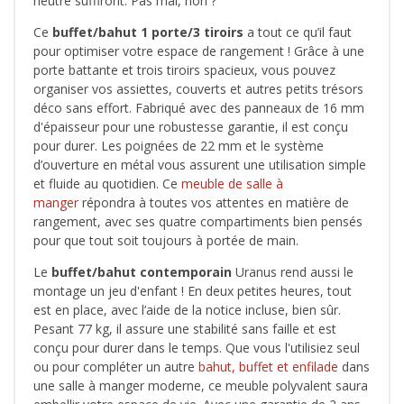
neutre suffiront. Pas mal, non ?
Ce
buffet/bahut 1 porte/3 tiroirs
a tout ce qu’il faut
pour optimiser votre espace de rangement ! Grâce à une
porte battante et trois tiroirs spacieux, vous pouvez
organiser vos assiettes, couverts et autres petits trésors
déco sans effort. Fabriqué avec des panneaux de 16 mm
d'épaisseur pour une robustesse garantie, il est conçu
pour durer. Les poignées de 22 mm et le système
d’ouverture en métal vous assurent une utilisation simple
et fluide au quotidien. Ce
meuble de salle à
manger
répondra à toutes vos attentes en matière de
rangement, avec ses quatre compartiments bien pensés
pour que tout soit toujours à portée de main.
Le
buffet/bahut contemporain
Uranus rend aussi le
montage un jeu d'enfant ! En deux petites heures, tout
est en place, avec l’aide de la notice incluse, bien sûr.
Pesant 77 kg, il assure une stabilité sans faille et est
conçu pour durer dans le temps. Que vous l'utilisiez seul
ou pour compléter un autre
bahut, buffet et enfilade
dans
une salle à manger moderne, ce meuble polyvalent saura