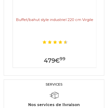
Buffet/bahut style industriel 220 cm Virgile
Bu
99
479
€
SERVICES
Nos services de livraison