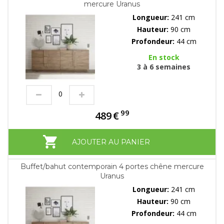
mercure Uranus
Longueur:
241 cm
Hauteur:
90 cm
Profondeur:
44 cm
En stock
3 à 6 semaines
99
489
€
AJOUTER AU PANIER
Buffet/bahut contemporain 4 portes chêne mercure
Uranus
Longueur:
241 cm
Hauteur:
90 cm
Profondeur:
44 cm