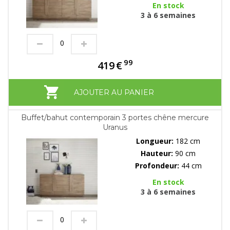
En stock
3 à 6 semaines
99
419
€
AJOUTER AU PANIER
Buffet/bahut contemporain 3 portes chêne mercure
Uranus
Longueur:
182 cm
Hauteur:
90 cm
Profondeur:
44 cm
En stock
3 à 6 semaines