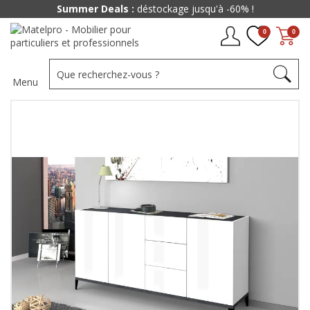
Summer Deals :
déstockage jusqu'à -60% !
0
0
Menu