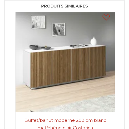
PRODUITS SIMILAIRES
Buffet/bahut moderne 200 cm blanc
B
mat/chêne clair Costarica