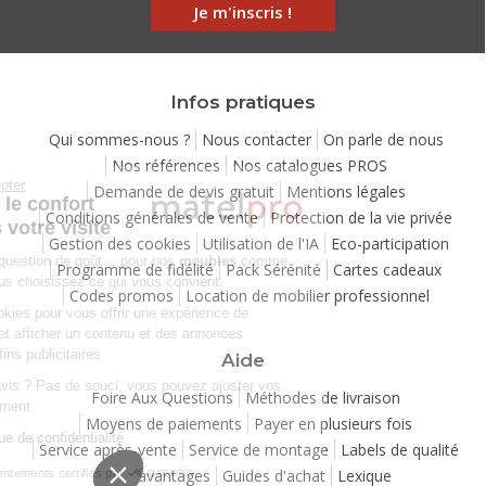
Je m'inscris !
Infos pratiques
Qui sommes-nous ?
Nous contacter
On parle de nous
Nos références
Nos catalogues PROS
Continuer sans accepter
Demande de devis gratuit
Mentions légales
Chez Matelpro, le confort
Conditions générales de vente
Protection de la vie privée
commence dès votre visite
Gestion des cookies
Utilisation de l'IA
Eco-participation
Le
confort
, c'est une question de goût… pour nos
meubles
comme
Programme de fidélité
Pack Sérénité
Cartes cadeaux
pour nos cookies ! Vous choisissez ce qui vous convient.
Codes promos
Location de mobilier professionnel
Nous utilisons des cookies pour vous offrir une expérience de
navigation moelleuse et afficher un contenu et des annonces
personnalisées à des fins publicitaires
Aide
Besoin de changer d’avis ? Pas de souci, vous pouvez ajuster vos
Foire Aux Questions
Méthodes de livraison
préférences à tout moment
Moyens de paiements
Payer en plusieurs fois
Consulter notre politique de confidentialité
Service après-vente
Service de montage
Labels de qualité
Vos avantages
Guides d'achat
Lexique
Consentements certifiés par