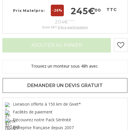
245
€
TTC
00
-26%
Prix Matelpro:
204
€
17
HT
Dont
0
€
d'éco-participation
00
AJOUTER AU PANIER
Trouvez un monteur sous 48h avec
DEMANDER UN DEVIS GRATUIT
Livraison offerte à 150 km de Givet*
Facilités de paiement
Découvrez notre Pack Sérénité
Entreprise française depuis 2007