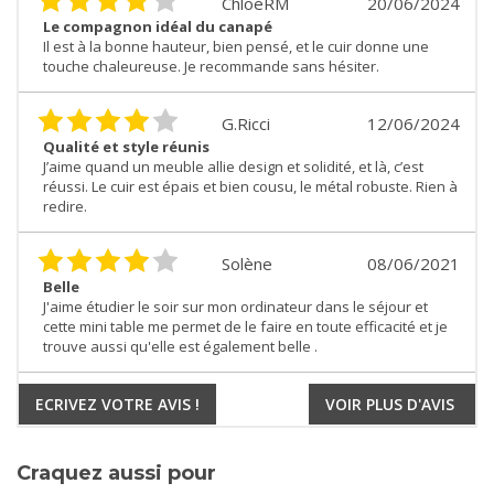
ChloéRM
20/06/2024
Le compagnon idéal du canapé
Il est à la bonne hauteur, bien pensé, et le cuir donne une
touche chaleureuse. Je recommande sans hésiter.
G.Ricci
12/06/2024
Qualité et style réunis
J’aime quand un meuble allie design et solidité, et là, c’est
réussi. Le cuir est épais et bien cousu, le métal robuste. Rien à
redire.
Solène
08/06/2021
Belle
J'aime étudier le soir sur mon ordinateur dans le séjour et
cette mini table me permet de le faire en toute efficacité et je
trouve aussi qu'elle est également belle .
ECRIVEZ VOTRE AVIS !
VOIR PLUS D'AVIS
Craquez aussi pour