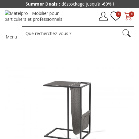
Summer Deals :
déstockage jusqu'à -60% !
0
0
Menu