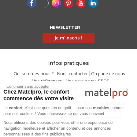
NEWSLETTER :
Je m'inscris !
Infos pratiques
Qui sommes-nous ?
Nous contacter
On parle de nous
Nos références
Nos catalogues PROS
Continuer sans accepter
Demande de devis gratuit
Mentions légales
Chez Matelpro, le confort
Conditions générales de vente
Protection de la vie privée
commence dès votre visite
Gestion des cookies
Utilisation de l'IA
Eco-participation
Le
confort
, c'est une question de goût… pour nos
meubles
comme
Programme de fidélité
Pack Sérénité
Cartes cadeaux
pour nos cookies ! Vous choisissez ce qui vous convient.
Codes promos
Location de mobilier professionnel
Nous utilisons des cookies pour vous offrir une expérience de
navigation moelleuse et afficher un contenu et des annonces
personnalisées à des fins publicitaires
Aide