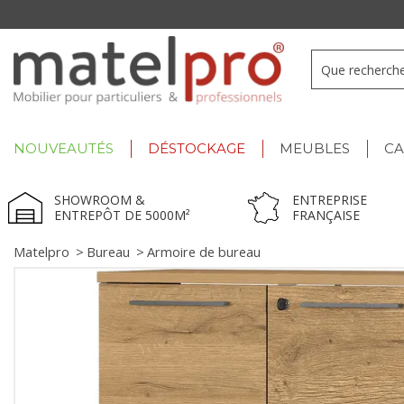
+33 3 66 722 898
- Lu-Ve : 9h-12h30/13h30-17h
NOUVEAUTÉS
DÉSTOCKAGE
MEUBLES
C
SHOWROOM &
ENTREPRISE
ENTREPÔT DE 5000M²
FRANÇAISE
Matelpro
>
Bureau
>
Armoire de bureau