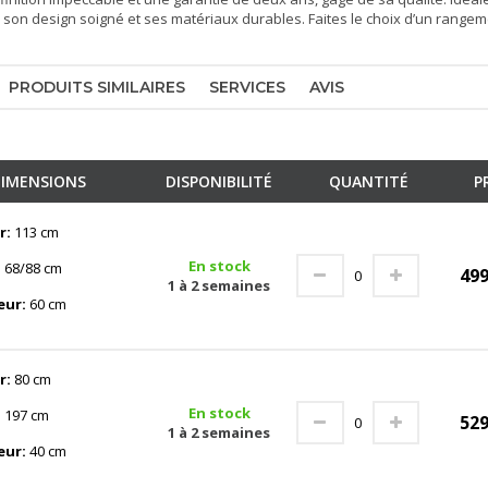
 à son design soigné et ses matériaux durables. Faites le choix d’un rangem
PRODUITS SIMILAIRES
SERVICES
AVIS
IMENSIONS
DISPONIBILITÉ
QUANTITÉ
P
r:
113 cm
En stock
:
68/88 cm
49
1 à 2 semaines
eur:
60 cm
r:
80 cm
En stock
:
197 cm
52
1 à 2 semaines
eur:
40 cm