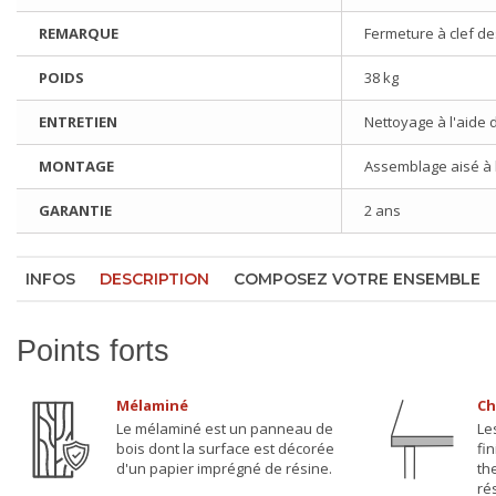
REMARQUE
Fermeture à clef de
POIDS
38 kg
ENTRETIEN
Nettoyage à l'aide 
MONTAGE
Assemblage aisé à l'
GARANTIE
2 ans
INFOS
DESCRIPTION
COMPOSEZ VOTRE ENSEMBLE
Points forts
Mélaminé
Ch
Le mélaminé est un panneau de
Le
bois dont la surface est décorée
fi
d'un papier imprégné de résine.
th
ré