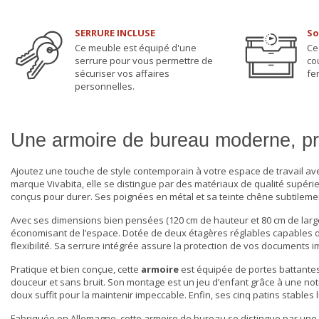
SERRURE INCLUSE
So
Ce meuble est équipé d'une
Ce
serrure pour vous permettre de
co
sécuriser vos affaires
fe
personnelles.
Une armoire de bureau moderne, pra
Ajoutez une touche de style contemporain à votre espace de travail av
marque Vivabita, elle se distingue par des matériaux de qualité supér
conçus pour durer. Ses poignées en métal et sa teinte chêne subtilemen
Avec ses dimensions bien pensées (120 cm de hauteur et 80 cm de large
économisant de l’espace. Dotée de deux étagères réglables capables d
flexibilité. Sa serrure intégrée assure la protection de vos documents
Pratique et bien conçue, cette
armoire
est équipée de portes battante
douceur et sans bruit. Son montage est un jeu d’enfant grâce à une noti
doux suffit pour la maintenir impeccable. Enfin, ses cinq patins stables
Fabriquée en Allemagne, cette
armoire de bureau
se distingue par une 