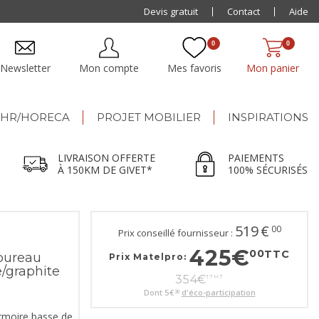
Paiement jusqu'à
Devis gratuit
48x
Contact
Aide
0
0
Newsletter
Mon compte
Mes favoris
Mon panier
HR/HORECA
PROJET MOBILIER
INSPIRATIONS
LIVRAISON OFFERTE
PAIEMENTS
À 150KM DE GIVET*
100% SÉCURISÉS
519
€
00
Prix conseillé fournisseur :
425
€
00
TTC
bureau
Prix Matelpro:
/graphite
354
€
17
HT
Dont
5
€
d'éco-participation
30
armoire basse de