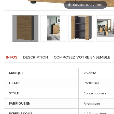
Survolez pour zoomer
INFOS
DESCRIPTION
COMPOSEZ VOTRE ENSEMBLE
MARQUE
Vivabita
USAGE
Particulier
STYLE
Contemporain
FABRIQUÉ EN
Allemagne
EXPÉDIÉ SOUS
1 à 2 semaines