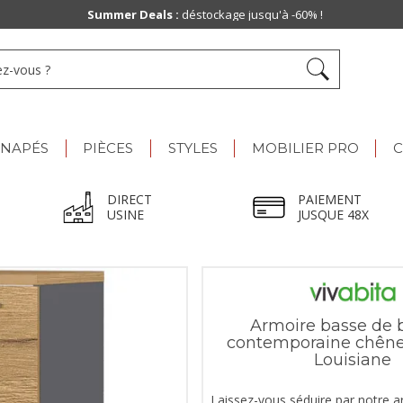
Summer Deals :
déstockage jusqu'à -60% !
ANAPÉS
PIÈCES
STYLES
MOBILIER PRO
C
DIRECT
PAIEMENT
USINE
JUSQUE 48X
Armoire basse de 
contemporaine chêne
Louisiane
Laissez-vous séduire par notre 