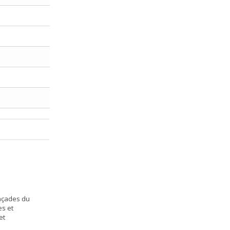
façades du
es et
et