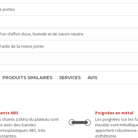
s portes
d'un chiffon doux, humide et de savon neutre
aide de la notice jointe
PRODUITS SIMILAIRES
SERVICES
AVIS
ants ABS
Poignées en métal
s chants (côtés) du plateau sont
Les poignées sur les 
nis avec des bandes
meuble sont métalliqu
ermoplastiques ABS, très
apportent robustesse 
sistantes.
esthétisme.