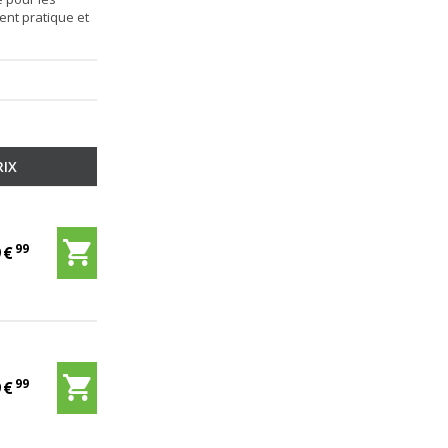
ent pratique et
RIX
99
9
€
99
9
€