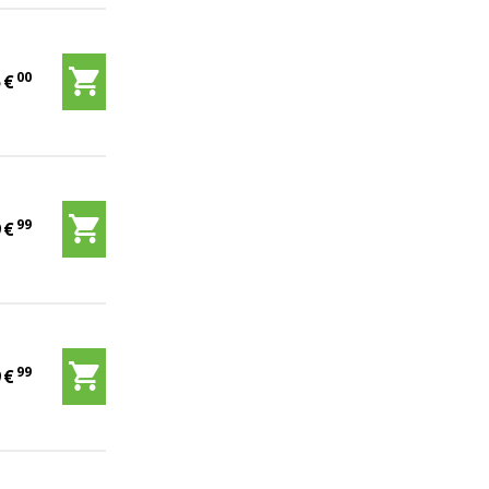
00
5
€
99
9
€
99
9
€