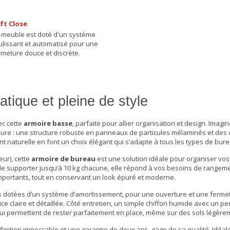
ft Close
 meuble est doté d'un système
ulissant et automatisé pour une
rmeture douce et discrète.
tique et pleine de style
ec cette
armoire basse
, parfaite pour allier organisation et design. Imagin
ieure : une structure robuste en panneaux de particules mélaminés et des
t naturelle en font un choix élégant qui s’adapte à tous les types de
bure
ur), cette
armoire de bureau
est une solution idéale pour organiser vos 
e supporter jusqu’à 10 kg chacune, elle répond à vos besoins de rangeme
 importants, tout en conservant un look épuré et moderne.
s dotées d’un système d’amortissement, pour une ouverture et une fermet
ce claire et détaillée. Côté entretien, un simple chiffon humide avec un p
 lui permettent de rester parfaitement en place, même sur des sols légèrem
finition impeccable et une garantie de deux ans, gage de sa qualité. Idéal