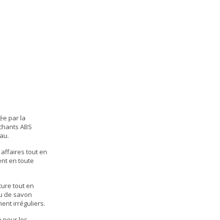
ée par la
 chants ABS
au
.
affaires tout en
nt en toute
ure tout en
eu de savon
ent irréguliers.
e pour les