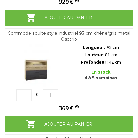
929
€
AJOUTER AU PANIER
Commode adulte style industriel 93 cm chêne/gris métal
Oscario
Longueur:
93 cm
Hauteur:
81 cm
Profondeur:
42 cm
En stock
4 à 5 semaines
99
369
€
AJOUTER AU PANIER