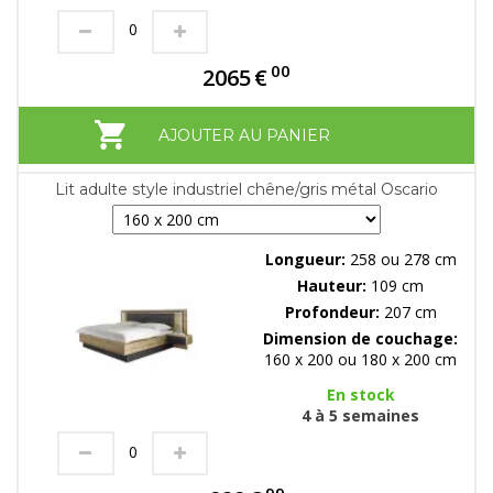
00
2065
€
AJOUTER AU PANIER
Lit adulte style industriel chêne/gris métal Oscario
Longueur:
258 ou 278 cm
Hauteur:
109 cm
Profondeur:
207 cm
Dimension de couchage:
160 x 200 ou 180 x 200 cm
En stock
4 à 5 semaines
99