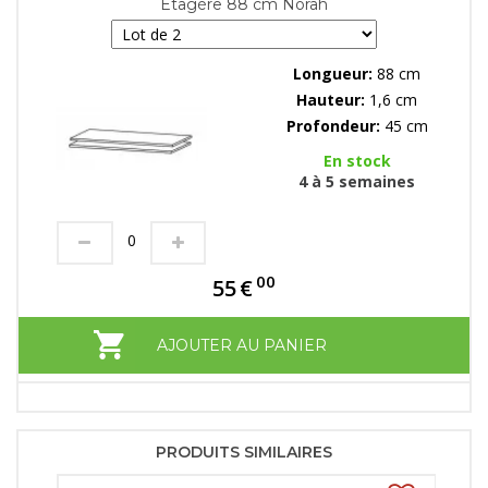
Etagère 88 cm Norah
Longueur:
88 cm
Hauteur:
1,6 cm
Profondeur:
45 cm
En stock
4 à 5 semaines
00
55
€
AJOUTER AU PANIER
PRODUITS SIMILAIRES