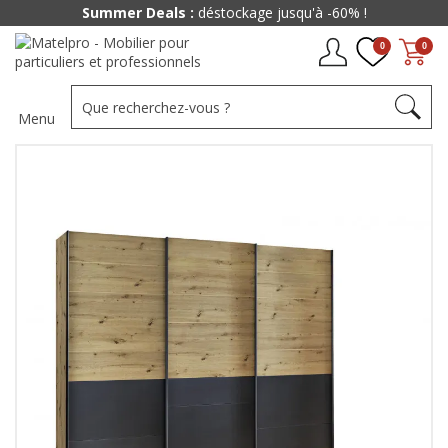
Summer Deals :
déstockage jusqu'à -60% !
0
0
Menu