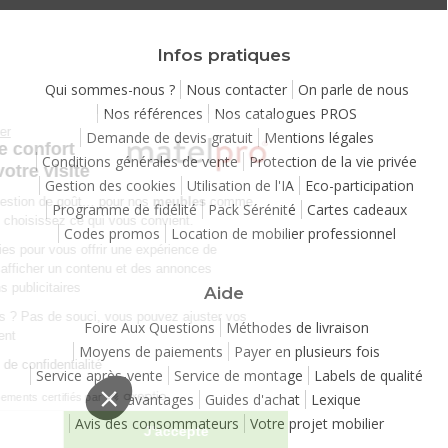
Infos pratiques
Qui sommes-nous ?
Nous contacter
On parle de nous
Nos références
Nos catalogues PROS
Continuer sans accepter
Demande de devis gratuit
Mentions légales
Chez Matelpro, le confort
Conditions générales de vente
Protection de la vie privée
commence dès votre visite
Gestion des cookies
Utilisation de l'IA
Eco-participation
Le
confort
, c'est une question de goût… pour nos
meubles
comme
Programme de fidélité
Pack Sérénité
Cartes cadeaux
pour nos cookies ! Vous choisissez ce qui vous convient.
Codes promos
Location de mobilier professionnel
Nous utilisons des cookies pour vous offrir une expérience de
navigation moelleuse et afficher un contenu et des annonces
personnalisées à des fins publicitaires
Aide
Besoin de changer d’avis ? Pas de souci, vous pouvez ajuster vos
Foire Aux Questions
Méthodes de livraison
préférences à tout moment
Moyens de paiements
Payer en plusieurs fois
Consulter notre politique de confidentialité
Service après-vente
Service de montage
Labels de qualité
Vos avantages
Guides d'achat
Lexique
Consentements certifiés par
Avis des consommateurs
Votre projet mobilier
Je choisis
J'accepte