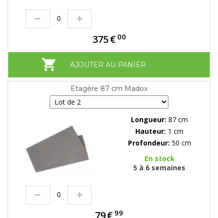
00
375
€
AJOUTER AU PANIER
Etagère 87 cm Madox
Longueur:
87 cm
Hauteur:
1 cm
Profondeur:
50 cm
En stock
5 à 6 semaines
99
79
€