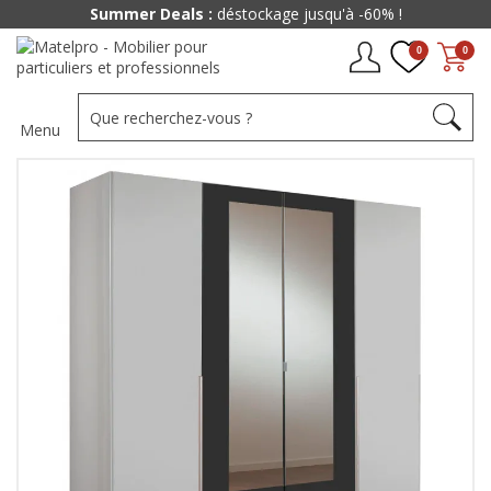
Summer Deals :
déstockage jusqu'à -60% !
0
0
Menu