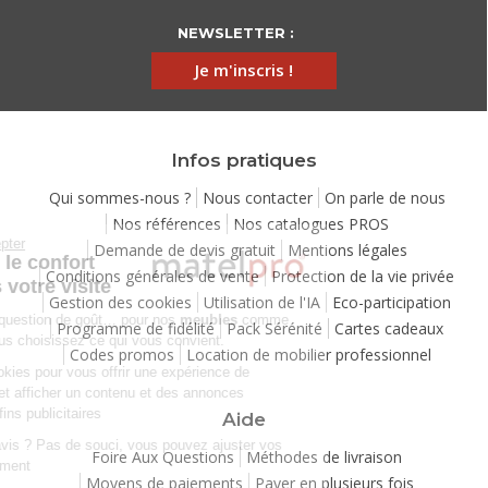
NEWSLETTER :
Je m'inscris !
Infos pratiques
Qui sommes-nous ?
Nous contacter
On parle de nous
Nos références
Nos catalogues PROS
Continuer sans accepter
Demande de devis gratuit
Mentions légales
Chez Matelpro, le confort
Conditions générales de vente
Protection de la vie privée
commence dès votre visite
Gestion des cookies
Utilisation de l'IA
Eco-participation
Le
confort
, c'est une question de goût… pour nos
meubles
comme
Programme de fidélité
Pack Sérénité
Cartes cadeaux
pour nos cookies ! Vous choisissez ce qui vous convient.
Codes promos
Location de mobilier professionnel
Nous utilisons des cookies pour vous offrir une expérience de
navigation moelleuse et afficher un contenu et des annonces
personnalisées à des fins publicitaires
Aide
Besoin de changer d’avis ? Pas de souci, vous pouvez ajuster vos
Foire Aux Questions
Méthodes de livraison
préférences à tout moment
Moyens de paiements
Payer en plusieurs fois