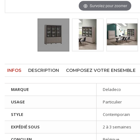
Survolez pour zoomer
INFOS
DESCRIPTION
COMPOSEZ VOTRE ENSEMBLE
MARQUE
Deladeco
USAGE
Particulier
STYLE
Contemporain
EXPÉDIÉ SOUS
2 à 3 semaines
CONÇU EN
Belgique