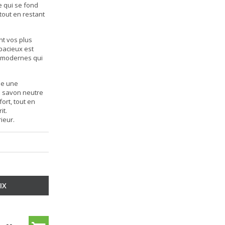
e qui se fond
tout en restant
nt vos plus
pacieux est
es modernes qui
ée une
e savon neutre
ort, tout en
it.
ieur.
IX