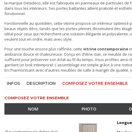
la marque Deladeco, elle est fabriquée en panneaux de particules de ha
dans tous les intérieurs. Ses portes battantes allient praticité et esthét
fonctionnel.
Fonctionnelle au quotidien, cette vitrine propose un intérieur optimisé 
beaux objets déco, tandis que les portes pleines dissimulent des étagèr
idéal pour ceux qui recherchent une solution élégante et polyvalente, off
veulent tout en ordre, mais avec style.
Pour une touche encore plus raffinée, cette
vitrine contemporaine
in
ambiance douce et chaleureuse. Conçu en chêne clair, ce meuble de ran
suffisent pour préserver son éclat au fil du temps. Vous profitez ainsi
gardant un look intemporel. L'assemblage est simple grâce à une notice 
En l'harmonisant avec d'
autres meubles de salle à manger
de qualité, 
INFOS
DESCRIPTION
COMPOSEZ VOTRE ENSEMBLE
COMPOSEZ VOTRE ENSEMBLE
NOM
PHOTO
D
Longue
Bar contemporain chêne clair