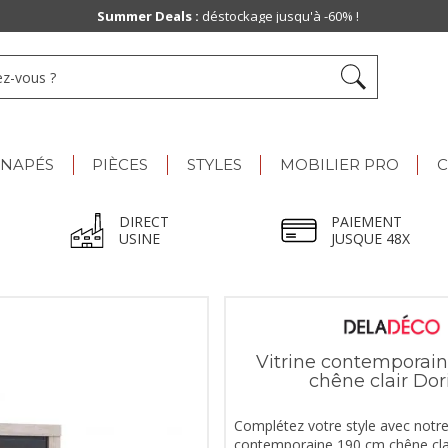
Paiement jusqu'à
48x
ANAPÉS
PIÈCES
STYLES
MOBILIER PRO
C
DIRECT
PAIEMENT
USINE
JUSQUE 48X
Vitrine contemporai
chêne clair Dor
Complétez votre style avec notre 
contemporaine 190 cm chêne clai