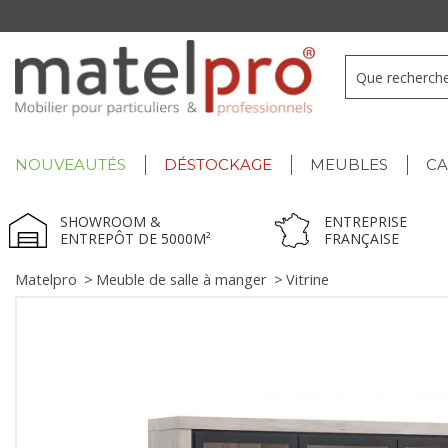
Summer Deals :
déstockage jusqu'à -60% !
NOUVEAUTÉS
DÉSTOCKAGE
MEUBLES
C
SHOWROOM &
ENTREPRISE
ENTREPÔT DE 5000M²
FRANÇAISE
Matelpro
>
Meuble de salle à manger
>
Vitrine