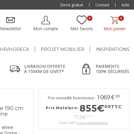
Livraison offerte dès 500€ jusqu'à 150km de Givet
Devis gratuit
Contact
Aide
0
0
Newsletter
Mon compte
Mes favoris
Mon panier
HR/HORECA
PROJET MOBILIER
INSPIRATIONS
LIVRAISON OFFERTE
PAIEMENTS
À 150KM DE GIVET*
100% SÉCURISÉS
1069
€
00
Prix conseillé fournisseur :
855
€
00
TTC
ne 190 cm
Prix Matelpro:
ine
712
€
50
HT
Dont
19
€
d'éco-participation
50
vitrine
r Dorine -