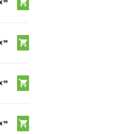
99
9
€
99
9
€
99
9
€
99
9
€