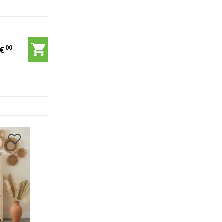
00
5
€