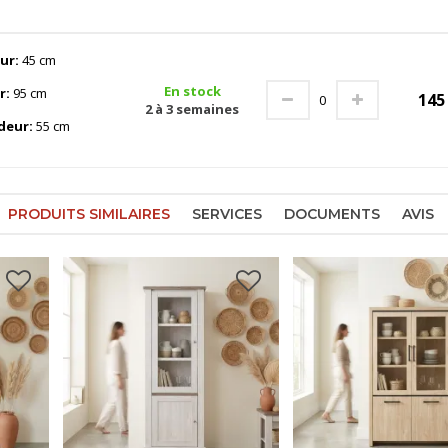
ur:
45 cm
En stock
r:
95 cm
14
2 à 3 semaines
deur:
55 cm
PRODUITS SIMILAIRES
SERVICES
DOCUMENTS
AVIS