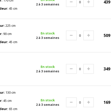
r:
170 cm
43
2 à 3 semaines
deur:
45 cm
ur:
225 cm
En stock
r:
90 cm
50
2 à 3 semaines
deur:
45 cm
En stock
34
2 à 3 semaines
ur:
130 cm
En stock
r:
45 cm
16
2 à 3 semaines
deur:
65 cm