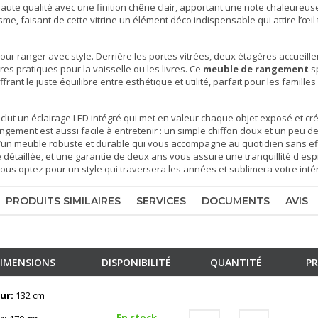
ute qualité avec une finition chêne clair, apportant une note chaleureus
isme, faisant de cette
vitrine
un élément déco indispensable qui attire l’œil 
pour ranger avec style. Derrière les portes vitrées, deux étagères accueille
es pratiques pour la vaisselle ou les livres. Ce
meuble de rangement
s
rant le juste équilibre entre esthétique et utilité, parfait pour les famill
clut un éclairage LED intégré qui met en valeur chaque objet exposé et cr
gement est aussi facile à entretenir : un simple chiffon doux et un peu d
 d’un meuble robuste et durable qui vous accompagne au quotidien sans eff
détaillée, et une garantie de deux ans vous assure une tranquillité d'espr
vous optez pour un style qui traversera les années et sublimera votre intér
PRODUITS SIMILAIRES
SERVICES
DOCUMENTS
AVIS
IMENSIONS
DISPONIBILITÉ
QUANTITÉ
PR
ur:
132 cm
En stock