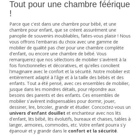
la chambre idéale pour votre bambin ou votre enfant !
Tout pour une chambre féérique
!
Parce que c'est dans une
chambre pour bébé
, et une
chambre pour enfant, que se créent assurément une
panoplie de souvenirs inoubliables, faites-vous plaisir ! Nous
vous offrons l'embarras du choix avec une gamme de
mobilier de qualité pas cher pour une chambre complète
d'enfant, ou encore une chambre de bébé. Vous
remarquerez que nos sélections de mobilier s'avèrent à la
fois fonctionnelles et décoratives, et qu'elles concilient
l'imaginaire avec le confort et la sécurité. Notre mobilier est
entièrement adapté à l'âge et à la taille des bébés et des
enfants. Tout a été pensé, avec ces ensembles de mobilier,
jusque dans les moindres détails, pour répondre aux
besoins des parents et des enfants. Ces ensembles de
mobilier s'avèrent indispensables pour dormir, jouer,
dessiner, lire, bricoler, grandir et étudier. Concoctez-vous un
univers d'enfant douillet
et enchanteur avec nos lits
d'enfant, lits bébé,
lits évolutifs
, bureaux et chaises, tables à
langer,
armoires
, commodes, etc. Votre enfant pourra s'y
épanouir et y grandir dans le
confort et la sécurité
.