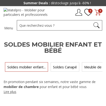
Summer Deals :
déstockage jusqu'à -60% !
0
0
Menu
SOLDES MOBILIER ENFANT ET
BÉBÉ
Soldes mobilier enfant...
Soldes Canapé
Meuble de sa
En promotion pendant six semaines, notre vaste gamme de
mobilier de chambre
pour enfant et pour bébé vous
permettra de vous faire plaisir, ainsi qu’à votre enfant, avec des
Lire plus
soldes avantageux ! Découvrez nos sélections de mobilier de
chambre haut de gamme, offertes pour pas cher. Donnez vie à