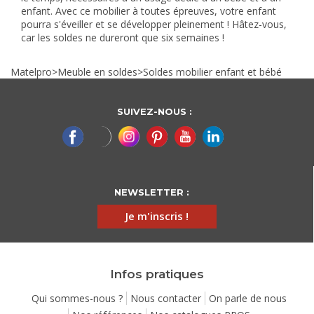
enfant. Avec ce mobilier à toutes épreuves, votre enfant
pourra s'éveiller et se développer pleinement ! Hâtez-vous,
car les soldes ne dureront que six semaines !
Matelpro
>
Meuble en soldes
>
Soldes mobilier enfant et bébé
SUIVEZ-NOUS :
NEWSLETTER :
Je m'inscris !
Infos pratiques
Qui sommes-nous ?
Nous contacter
On parle de nous