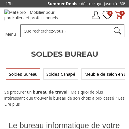
Summer Deals :
déstockage jusqu'à -60% !
0
0
Menu
SOLDES BUREAU
Soldes Bureau
Soldes Canapé
Meuble de salon en so
Se procurer un
bureau de travail
. Mais quoi de plus
intéressant que trouver le bureau de son choix à prix cassé ? Les
soldes vous permettent désormais d'acquérir le bureau que
Lire plus
vous désirez à des prix complètement réduits. Des promotions
sont appliquées à un grand nombre d'articles et vous
permettent de jouir plus de la vie.
Le bureau informatique de votre