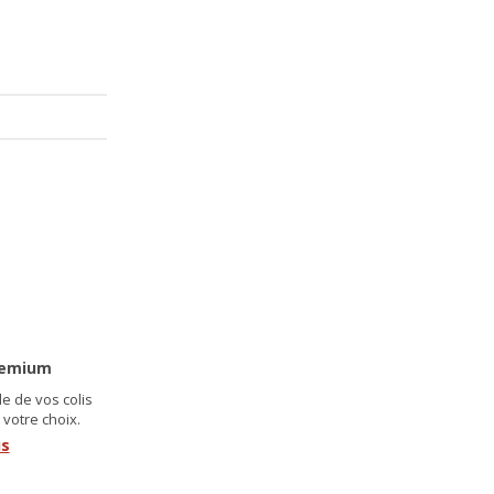
99
0
529
€
455
€
remium
e de vos colis
 votre choix.
us