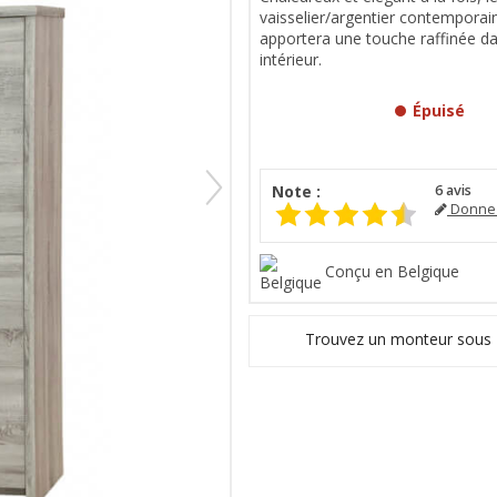
vaisselier/argentier contemporai
apportera une touche raffinée d
intérieur.
Épuisé
Note :
6
avis
Donnez
Conçu en Belgique
Trouvez un monteur sous