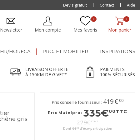
Paiement jusqu'à
Devis gratuit
48x
Contact
Aide
0
0
Newsletter
Mon compte
Mes favoris
Mon panier
HR/HORECA
PROJET MOBILIER
INSPIRATIONS
LIVRAISON OFFERTE
PAIEMENTS
À 150KM DE GIVET*
100% SÉCURISÉS
419
€
00
Prix conseillé fournisseur :
335
€
00
TTC
tier
Prix Matelpro:
chêne gris
279
€
17
HT
Dont
6
€
d'éco-participation
20
e