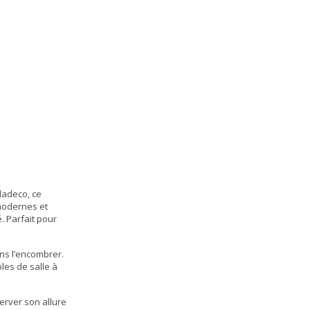
ladeco, ce
 modernes et
. Parfait pour
ns l’encombrer.
les de salle à
erver son allure