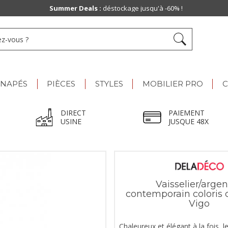
Summer Deals :
déstockage jusqu'à -60% !
ANAPÉS
PIÈCES
STYLES
MOBILIER PRO
C
DIRECT
PAIEMENT
USINE
JUSQUE 48X
Vaisselier/argen
contemporain coloris 
Vigo
Chaleureux et élégant à la fois, l