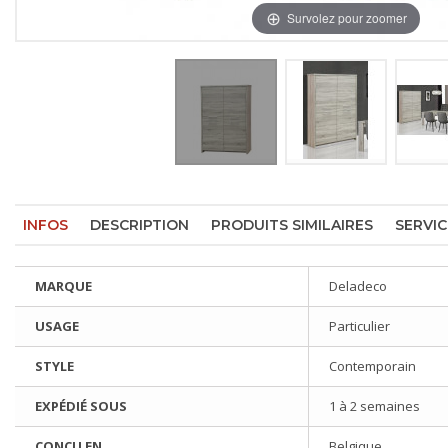
Survolez pour zoomer
INFOS
DESCRIPTION
PRODUITS SIMILAIRES
SERVIC
MARQUE
Deladeco
USAGE
Particulier
STYLE
Contemporain
EXPÉDIÉ SOUS
1 à 2 semaines
CONÇU EN
Belgique