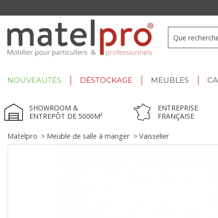
+33 3 66 722 898
- Lu-Ve : 9h-12h30/13h30-17h
NOUVEAUTÉS
DÉSTOCKAGE
MEUBLES
C
SHOWROOM &
ENTREPRISE
ENTREPÔT DE 5000M²
FRANÇAISE
Matelpro
>
Meuble de salle à manger
>
Vaisselier