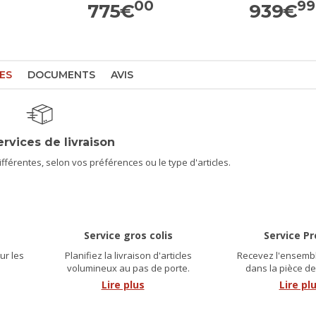
00
99
775
€
939
€
ES
DOCUMENTS
AVIS
ervices de livraison
férentes, selon vos préférences ou le type d'articles.
Service gros colis
Service P
ur les
Planifiez la livraison d'articles
Recevez l'ensembl
.
volumineux au pas de porte.
dans la pièce de
Lire plus
Lire pl