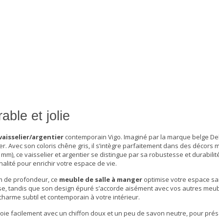
able et jolie
vaisselier/argentier
contemporain Vigo. Imaginé par la marque belge De
r. Avec son coloris chêne gris, il s’intègre parfaitement dans des décors
 mm), ce
vaisselier et argentier
se distingue par sa robustesse et durabilité
nalité pour enrichir votre espace de vie.
cm de profondeur, ce
meuble de salle à manger
optimise votre espace sa
euse, tandis que son design épuré s’accorde aisément avec vos
autres meub
 charme subtil et contemporain à votre intérieur.
oie facilement avec un chiffon doux et un peu de savon neutre, pour prés