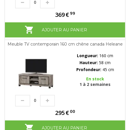
99
369
€
AJOUTER AU PANIER
Meuble TV contemporain 160 cm chêne canada Heleane
Longueur:
160 cm
Hauteur:
58 cm
Profondeur:
45 cm
En stock
1 à 2 semaines
00
295
€
AJOUTER AU PANIER