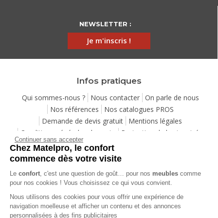
NEWSLETTER :
Je m'inscris !
Infos pratiques
Qui sommes-nous ?
Nous contacter
On parle de nous
Nos références
Nos catalogues PROS
Demande de devis gratuit
Mentions légales
Conditions générales de vente
Protection de la vie privée
Continuer sans accepter
Gestion des cookies
Utilisation de l'IA
Eco-participation
Chez Matelpro, le confort
Programme de fidélité
Pack Sérénité
Cartes cadeaux
commence dès votre visite
Codes promos
Location de mobilier professionnel
Le
confort
, c'est une question de goût… pour nos
meubles
comme
pour nos cookies ! Vous choisissez ce qui vous convient.
Aide
Nous utilisons des cookies pour vous offrir une expérience de
navigation moelleuse et afficher un contenu et des annonces
Foire Aux Questions
Méthodes de livraison
personnalisées à des fins publicitaires