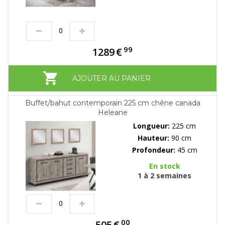
99
1289
€
AJOUTER AU PANIER
Buffet/bahut contemporain 225 cm chêne canada
Heleane
Longueur:
225 cm
Hauteur:
90 cm
Profondeur:
45 cm
En stock
1 à 2 semaines
00
505
€