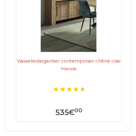
Vaisselier/argentier contemporain chêne clair
V
Henrik
00
535
€