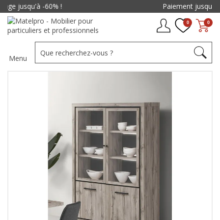
Paiement jusqu'à
48x
0
0
Menu