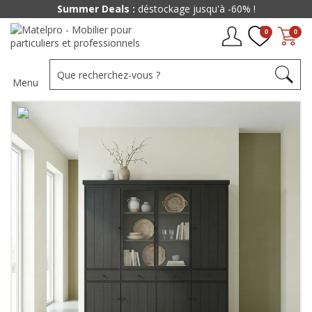
Summer Deals :
déstockage jusqu'à -60% !
0
0
Menu