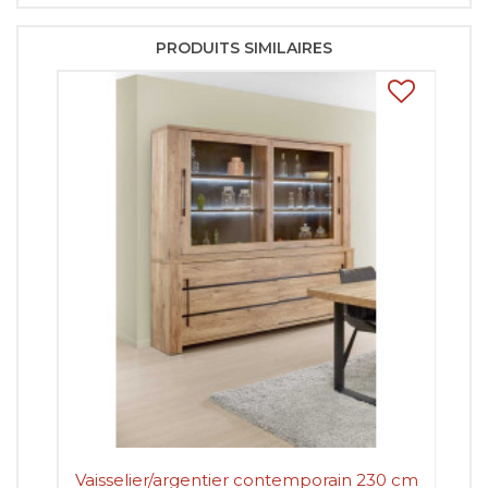
PRODUITS SIMILAIRES
Vaisselier/argentier contemporain 230 cm
Vai