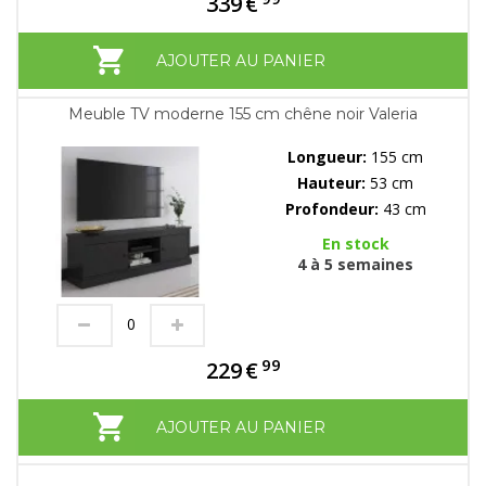
339
€
AJOUTER AU PANIER
Meuble TV moderne 155 cm chêne noir Valeria
Longueur:
155 cm
Hauteur:
53 cm
Profondeur:
43 cm
En stock
4 à 5 semaines
99
229
€
AJOUTER AU PANIER