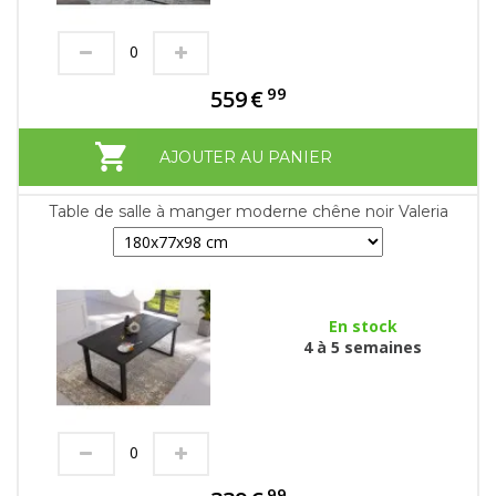
99
559
€
AJOUTER AU PANIER
Table de salle à manger moderne chêne noir Valeria
En stock
4 à 5 semaines
99