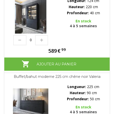
Longueur:
124 cm
Hauteur:
220 cm
Profondeur:
40 cm
En stock
4 à 5 semaines
99
589
€
AJOUTER AU PANIER
Buffet/bahut moderne 225 cm chêne noir Valeria
Longueur:
225 cm
Hauteur:
90 cm
Profondeur:
50 cm
En stock
4 à 5 semaines