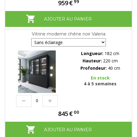
99
959
€
AJOUTER AU PANIER
Vitrine moderne chêne noir Valeria
Longueur:
182 cm
Hauteur:
220 cm
Profondeur:
40 cm
En stock
4 à 5 semaines
00
845
€
AJOUTER AU PANIER