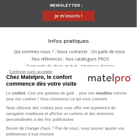
NEWSLETTER :
Je m'inscris !
Infos pratiques
Qui sommes-nous ?
Nous contacter
On parle de nous
Nos références
Nos catalogues PROS
Demande de devis gratuit
Mentions légales
Continuer sans accepter
Conditions générales de vente
Protection de la vie privée
Chez Matelpro, le confort
Gestion des cookies
Eco-participation
commence dès votre visite
Ensemble pour la planète
Programme de fidélité
Le
confort
, c'est une question de goût… pour nos
meubles
comme
Pack Sérénité
Cartes cadeaux
Codes promos
pour nos cookies ! Vous choisissez ce qui vous convient.
Location de mobilier professionnel
Nous utilisons des cookies pour vous offrir une expérience de
navigation moelleuse et afficher un contenu et des annonces
personnalisées à des fins publicitaires
Aide
Besoin de changer d’avis ? Pas de souci, vous pouvez ajuster vos
Foire Aux Questions
Méthodes de livraison
préférences à tout moment