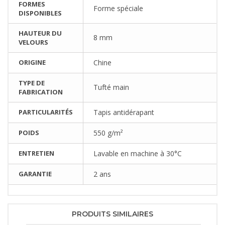
FORMES
Forme spéciale
DISPONIBLES
HAUTEUR DU
8 mm
VELOURS
ORIGINE
Chine
TYPE DE
Tufté main
FABRICATION
PARTICULARITÉS
Tapis antidérapant
POIDS
550 g/m²
ENTRETIEN
Lavable en machine à 30°C
GARANTIE
2 ans
PRODUITS SIMILAIRES