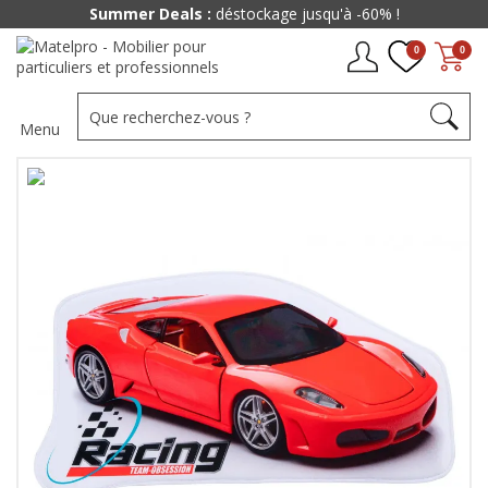
Summer Deals :
déstockage jusqu'à -60% !
0
0
Menu