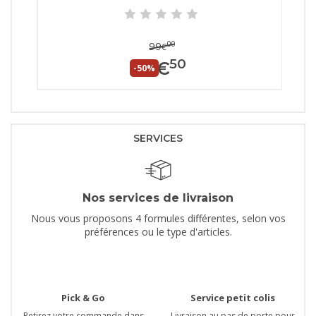
00
99
€
50
49
€
-50%
SERVICES
Nos services de livraison
Nous vous proposons 4 formules différentes, selon vos
préférences ou le type d'articles.
Pick & Go
Service petit colis
Retirez votre commande dans
Livraison au pas de porte pour