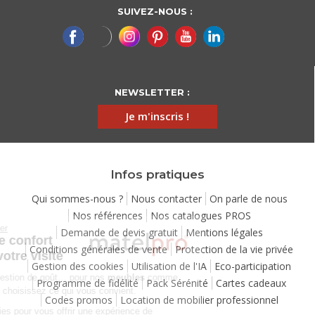
SUIVEZ-NOUS :
NEWSLETTER :
Je m'inscris !
Infos pratiques
Qui sommes-nous ?
Nous contacter
On parle de nous
Nos références
Nos catalogues PROS
Continuer sans accepter
Demande de devis gratuit
Mentions légales
Chez Matelpro, le confort
Conditions générales de vente
Protection de la vie privée
commence dès votre visite
Gestion des cookies
Utilisation de l'IA
Eco-participation
Le
confort
, c'est une question de goût… pour nos
meubles
comme
Programme de fidélité
Pack Sérénité
Cartes cadeaux
pour nos cookies ! Vous choisissez ce qui vous convient.
Codes promos
Location de mobilier professionnel
Nous utilisons des cookies pour vous offrir une expérience de