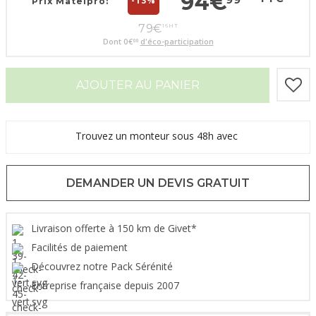
94
€
-13%
Prix Matelpro:
79
€
16
HT
Dont
0
€
d'éco-participation
00
AJOUTER AU PANIER
Trouvez un monteur sous 48h avec
DEMANDER UN DEVIS GRATUIT
Livraison offerte à 150 km de Givet*
Facilités de paiement
Découvrez notre Pack Sérénité
Entreprise française depuis 2007