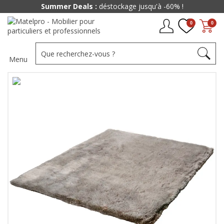
Summer Deals :
déstockage jusqu'à -60% !
0
0
Menu