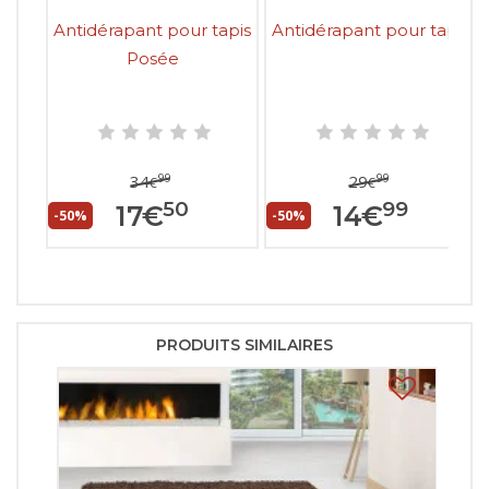
Antidérapant pour tapis
Antidérapant pour tapis
Posée
99
99
34
29
€
€
50
99
17
€
14
€
-50%
-50%
PRODUITS SIMILAIRES