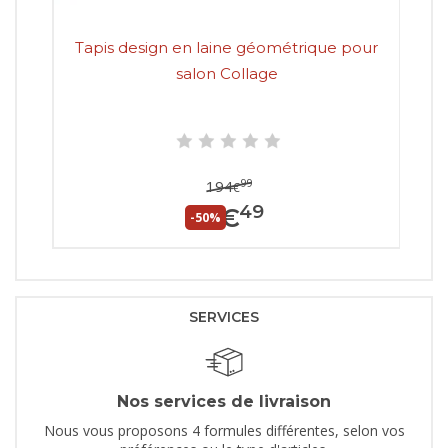
Tapis design en laine géométrique pour
salon Collage
99
194
€
49
97
€
-50%
SERVICES
Nos services de livraison
Nous vous proposons 4 formules différentes, selon vos