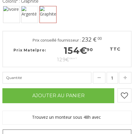
Coloris* :
Graphite
232
€
00
Prix conseillé fournisseur :
154
€
TTC
90
Prix Matelpro:
129
€
08
HT
Quantité
AJOUTER AU PANIER
Trouvez un monteur sous 48h avec