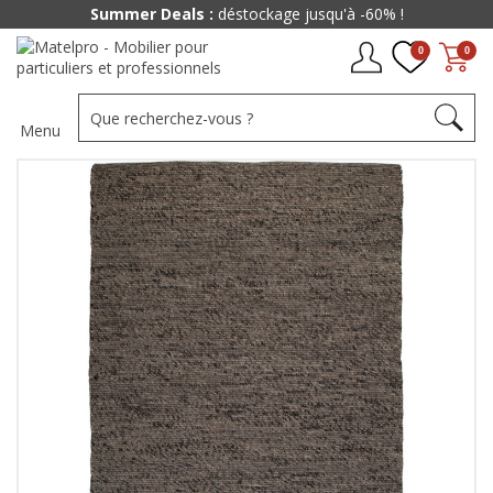
Summer Deals :
déstockage jusqu'à -60% !
0
0
Menu