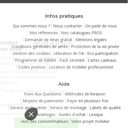
Infos pratiques
Qui sommes-nous ?
Nous contacter
On parle de nous
Nos références
Nos catalogues PROS
Continuer sans accepter
Demande de devis gratuit
Mentions légales
Chez Matelpro, le confort
Conditions générales de vente
Protection de la vie privée
commence dès votre visite
Gestion des cookies
Utilisation de l'IA
Eco-participation
Le
confort
, c'est une question de goût… pour nos
meubles
comme
Programme de fidélité
Pack Sérénité
Cartes cadeaux
pour nos cookies ! Vous choisissez ce qui vous convient.
Codes promos
Location de mobilier professionnel
Nous utilisons des cookies pour vous offrir une expérience de
navigation moelleuse et afficher un contenu et des annonces
personnalisées à des fins publicitaires
Aide
Besoin de changer d’avis ? Pas de souci, vous pouvez ajuster vos
Foire Aux Questions
Méthodes de livraison
préférences à tout moment
Moyens de paiements
Payer en plusieurs fois
Consulter notre politique de confidentialité
Service après-vente
Service de montage
Labels de qualité
Vos avantages
Guides d'achat
Lexique
Consentements certifiés par
Avis des consommateurs
Votre projet mobilier
Je choisis
J'accepte