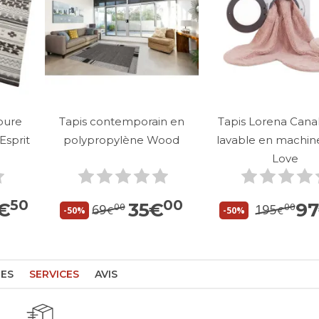
pure
Tapis contemporain en
Tapis Lorena Canal
 Esprit
polypropylène Wood
lavable en machin
Love
50
00
4
€
35
€
9
00
00
69
195
€
€
-50%
-50%
RES
SERVICES
AVIS