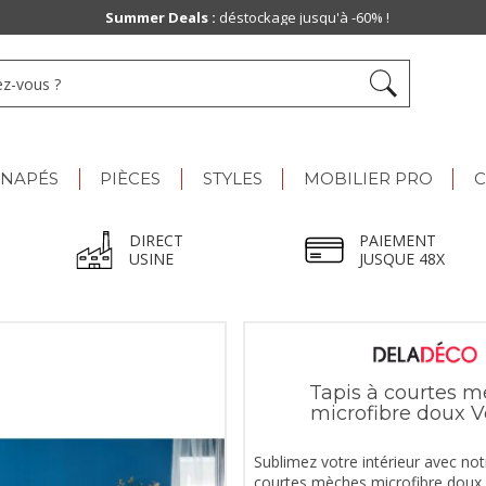
Summer Deals :
déstockage jusqu'à -60% !
ANAPÉS
PIÈCES
STYLES
MOBILIER PRO
C
DIRECT
PAIEMENT
USINE
JUSQUE 48X
Tapis à courtes 
microfibre doux V
Sublimez votre intérieur avec not
courtes mèches microfibre doux V