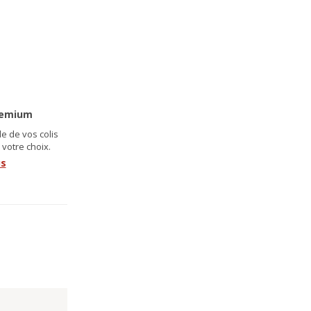
remium
e de vos colis
 votre choix.
us