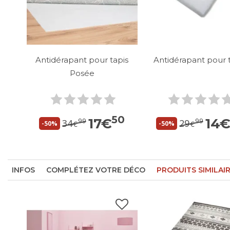
Antidérapant pour tapis
Antidérapant pour 
Posée
50
17
€
14
99
99
34
29
€
€
-50%
-50%
INFOS
COMPLÉTEZ VOTRE DÉCO
PRODUITS SIMILAI