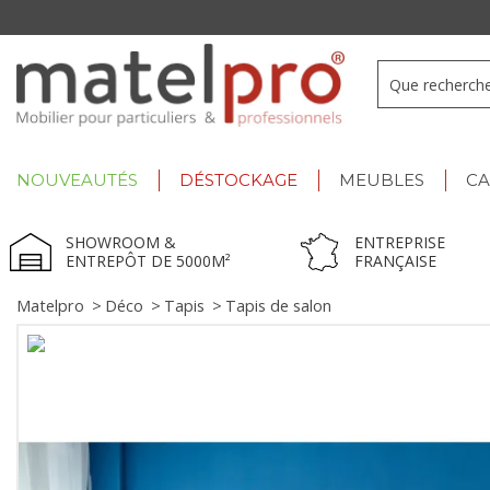
+33 3 66 722 898
- Lu-Ve : 9h-12h30/13h30-17h
NOUVEAUTÉS
DÉSTOCKAGE
MEUBLES
C
SHOWROOM &
ENTREPRISE
ENTREPÔT DE 5000M²
FRANÇAISE
Matelpro
>
Déco
>
Tapis
>
Tapis de salon