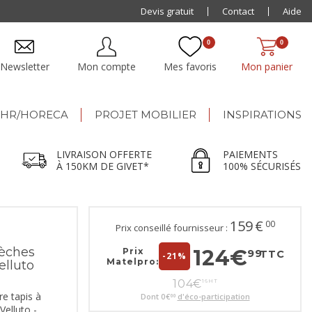
Paiement jusqu'à
Devis gratuit
48x
Contact
Aide
0
0
Newsletter
Mon compte
Mes favoris
Mon panier
HR/HORECA
PROJET MOBILIER
INSPIRATIONS
LIVRAISON OFFERTE
PAIEMENTS
À 150KM DE GIVET*
100% SÉCURISÉS
159
€
00
Prix conseillé fournisseur :
mèches
124
€
Prix
99
TTC
-21%
Matelpro:
elluto
104
€
16
HT
re tapis à
Dont
0
€
d'éco-participation
00
elluto -