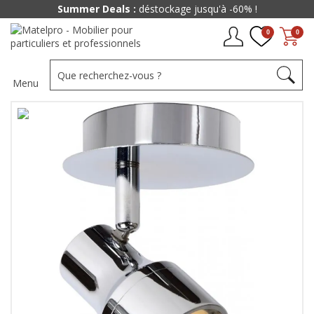
Summer Deals :
déstockage jusqu'à -60% !
0
0
Menu