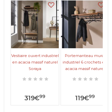
Vestiaire ouvert industriel
Portemanteau mural
en acacia massif naturel
industriel 6 crochets en
Soraya
acacia massif naturel
Soraya
99
99
319
€
119
€