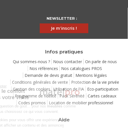
NEWSLETTER :
Je m'inscris !
Infos pratiques
Qui sommes-nous ?
Nous contacter
On parle de nous
Nos références
Nos catalogues PROS
Demande de devis gratuit
Mentions légales
Conditions générales de vente
Protection de la vie privée
Continuer sans accepter
Gestion des cookies
Utilisation de l'IA
Eco-participation
Chez Matelpro, le confort
Programme de fidélité
Pack Sérénité
Cartes cadeaux
commence dès votre visite
Codes promos
Location de mobilier professionnel
Le
confort
, c'est une question de goût… pour nos
meubles
comme
pour nos cookies ! Vous choisissez ce qui vous convient.
Aide
Nous utilisons des cookies pour vous offrir une expérience de
navigation moelleuse et afficher un contenu et des annonces