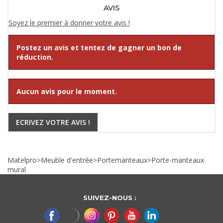
AVIS
Soyez le premier à donner votre avis !
Postez un avis et tentez de gagner un bon de
réduction.
Aucun avis pour le moment.
ECRIVEZ VOTRE AVIS !
Matelpro
>
Meuble d'entrée
>
Portemanteaux
>
Porte-manteaux
mural
SUIVEZ-NOUS :