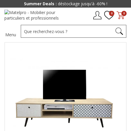
Summer Deals :
déstockage jusqu'à -60% !
0
0
Menu