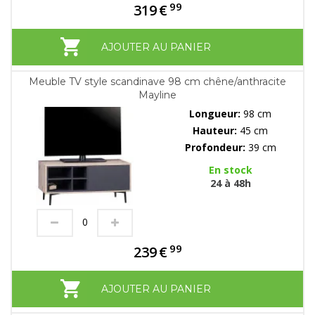
99
319
€
AJOUTER AU PANIER
Meuble TV style scandinave 98 cm chêne/anthracite
Mayline
Longueur:
98 cm
Hauteur:
45 cm
Profondeur:
39 cm
En stock
24 à 48h
99
239
€
AJOUTER AU PANIER