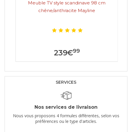
Meuble TV style scandinave 98 cm
Meu
chêne/anthracite Mayline
99
239
€
SERVICES
Nos services de livraison
Nous vous proposons 4 formules différentes, selon vos
préférences ou le type d'articles.