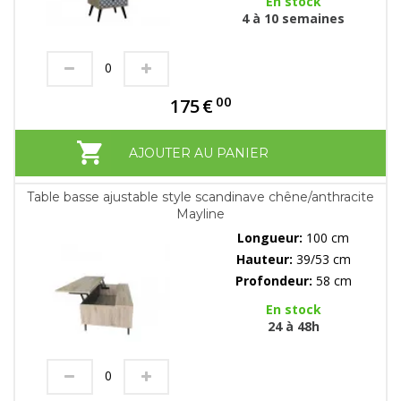
En stock
4 à 10 semaines
00
175
€
AJOUTER AU PANIER
Table basse ajustable style scandinave chêne/anthracite
Mayline
Longueur:
100 cm
Hauteur:
39/53 cm
Profondeur:
58 cm
En stock
24 à 48h