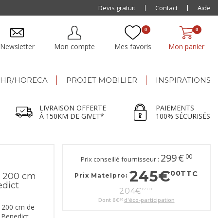
Paiement jusqu'à
Devis gratuit
48x
Contact
Aide
0
0
Newsletter
Mon compte
Mes favoris
Mon panier
HR/HORECA
PROJET MOBILIER
INSPIRATIONS
LIVRAISON OFFERTE
PAIEMENTS
À 150KM DE GIVET*
100% SÉCURISÉS
299
€
00
Prix conseillé fournisseur :
245
€
00
TTC
 200 cm
Prix Matelpro:
edict
204
€
17
HT
Dont
6
€
d'éco-participation
36
s 200 cm de
 Benedict