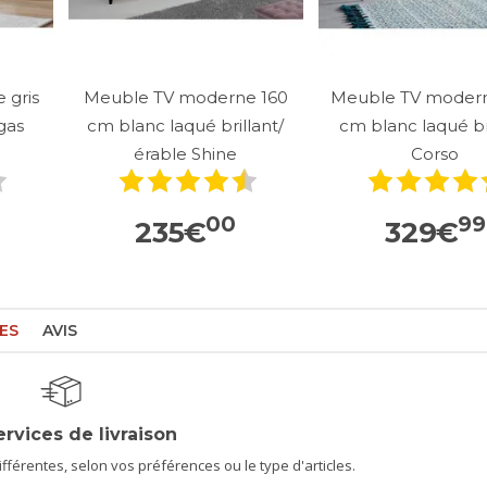
 gris
Meuble TV moderne 160
Meuble TV moder
gas
cm blanc laqué brillant/
cm blanc laqué br
érable Shine
Corso
00
99
235
€
329
€
ES
AVIS
ervices de livraison
férentes, selon vos préférences ou le type d'articles.