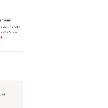
remium
e de vos colis
 votre choix.
us
 lui