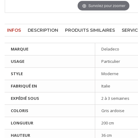
Survolez pour zoomer
INFOS
DESCRIPTION
PRODUITS SIMILAIRES
SERVIC
MARQUE
Deladeco
USAGE
Particulier
STYLE
Moderne
FABRIQUÉ EN
Italie
EXPÉDIÉ SOUS
2 à 3 semaines
COLORIS
Gris ardoise
LONGUEUR
200 cm
HAUTEUR
36 cm