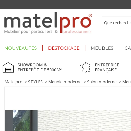
+33 3 66 722 898
- Lu-Ve : 9h-12h30/13h30-17h
NOUVEAUTÉS
DÉSTOCKAGE
MEUBLES
C
SHOWROOM &
ENTREPRISE
ENTREPÔT DE 5000M²
FRANÇAISE
Matelpro
>
STYLES
>
Meuble moderne
>
Salon moderne
>
Meu