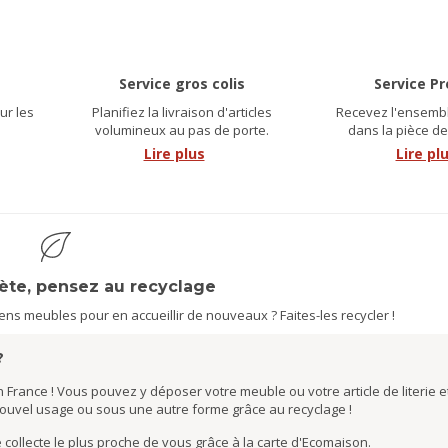
Service gros colis
Service P
ur les
Planifiez la livraison d'articles
Recevez l'ensembl
.
volumineux au pas de porte.
dans la pièce de
Lire plus
Lire pl
nète, pensez au recyclage
s meubles pour en accueillir de nouveaux ? Faites-les recycler !
?
 France ! Vous pouvez y déposer votre meuble ou votre article de literie et
nouvel usage ou sous une autre forme grâce au recyclage !
de collecte le plus proche de vous grâce à la carte d'Ecomaison.