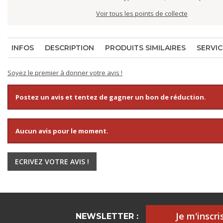
Voir tous les points de collecte
INFOS
DESCRIPTION
PRODUITS SIMILAIRES
SERVIC
Soyez le premier à donner votre avis !
Postez un avis et tentez de gagner un bon de réduction.
Aucun avis pour le moment.
ECRIVEZ VOTRE AVIS !
Je m'inscris
NEWSLETTER :