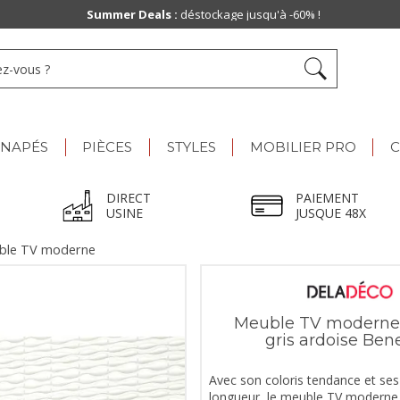
Summer Deals :
déstockage jusqu'à -60% !
ANAPÉS
PIÈCES
STYLES
MOBILIER PRO
C
DIRECT
PAIEMENT
USINE
JUSQUE 48X
ble TV moderne
Meuble TV moderne
gris ardoise Ben
Avec son coloris tendance et se
longueur, le meuble TV moderne