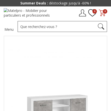
Summer Deals :
déstockage jusqu'à -60% !
0
0
Menu