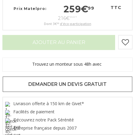
259
€
TTC
99
Prix Matelpro:
216
€
66
HT
Dont
3
€
d'éco-participation
90
AJOUTER AU PANIER
Trouvez un monteur sous 48h avec
DEMANDER UN DEVIS GRATUIT
Livraison offerte à 150 km de Givet*
Facilités de paiement
Découvrez notre Pack Sérénité
Entreprise française depuis 2007