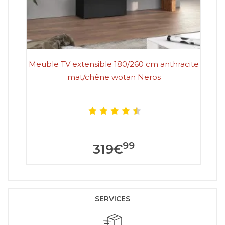
Meuble TV extensible 180/260 cm anthracite
M
mat/chêne wotan Neros
99
319
€
SERVICES