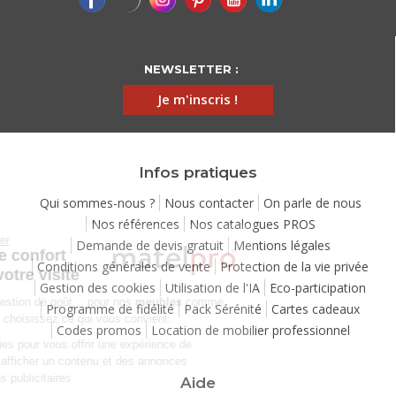
NEWSLETTER :
Je m'inscris !
Infos pratiques
Qui sommes-nous ?
Nous contacter
On parle de nous
Nos références
Nos catalogues PROS
Continuer sans accepter
Demande de devis gratuit
Mentions légales
Chez Matelpro, le confort
Conditions générales de vente
Protection de la vie privée
commence dès votre visite
Gestion des cookies
Utilisation de l'IA
Eco-participation
Le
confort
, c'est une question de goût… pour nos
meubles
comme
Programme de fidélité
Pack Sérénité
Cartes cadeaux
pour nos cookies ! Vous choisissez ce qui vous convient.
Codes promos
Location de mobilier professionnel
Nous utilisons des cookies pour vous offrir une expérience de
navigation moelleuse et afficher un contenu et des annonces
personnalisées à des fins publicitaires
Aide