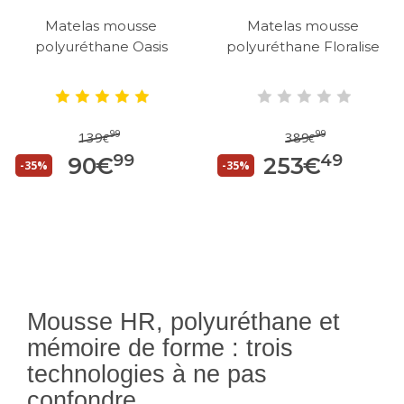
Matelas mousse
Matelas mousse
polyuréthane Oasis
polyuréthane Floralise
99
99
139
389
€
€
99
49
90
€
253
€
-35%
-35%
Mousse HR, polyuréthane et
mémoire de forme : trois
technologies à ne pas
confondre