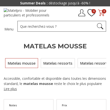
Summer Deals :
déstockage jusqu'à -60% !
0
0
Menu
MATELAS MOUSSE
Matelas mousse
Matelas ressorts
Matelas ressorts
Accessible, confortable et disponible dans toutes les dimensions
standard, le
matelas mousse
reste le choix le plus populaire
pour équiper une chambre. Notre sélection couvre plusieurs
Lire plus
technologies — mousse polyuréthane, mousse haute résilience
et mousse à mémoire de forme — pour s'adapter à tous les
profils de dormeurs et à tous les budgets. Compatible avec
Notes
Prix
l'ensemble de nos
sommiers
, chaque modèle est livrable chez