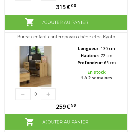
00
315
€
AJOUTER AU PANIER
Bureau enfant contemporain chêne etna Kyoto
Longueur:
130 cm
Hauteur:
72 cm
Profondeur:
65 cm
En stock
1 à 2 semaines
99
259
€
AJOUTER AU PANIER