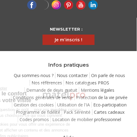
NEWSLETTER :
Je m'inscris !
Infos pratiques
Qui sommes-nous ?
Nous contacter
On parle de nous
Nos références
Nos catalogues PROS
Continuer sans accepter
Demande de devis gratuit
Mentions légales
Chez Matelpro, le confort
Conditions générales de vente
Protection de la vie privée
commence dès votre visite
Gestion des cookies
Utilisation de l'IA
Eco-participation
Le
confort
, c'est une question de goût… pour nos
meubles
comme
Programme de fidélité
Pack Sérénité
Cartes cadeaux
pour nos cookies ! Vous choisissez ce qui vous convient.
Codes promos
Location de mobilier professionnel
Nous utilisons des cookies pour vous offrir une expérience de
navigation moelleuse et afficher un contenu et des annonces
personnalisées à des fins publicitaires