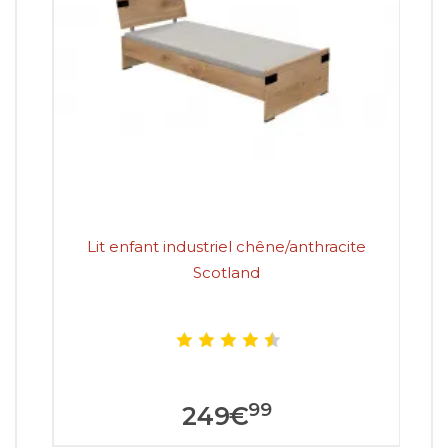
Lit enfant industriel chêne/anthracite
Lit
Scotland
99
249
€