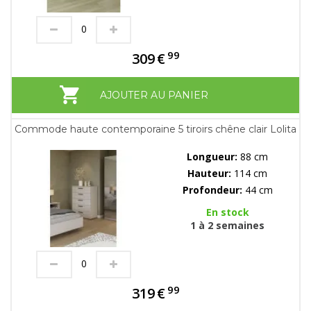
99
309
€
AJOUTER AU PANIER
Commode haute contemporaine 5 tiroirs chêne clair Lolita
Longueur:
88 cm
Hauteur:
114 cm
Profondeur:
44 cm
En stock
1 à 2 semaines
99
319
€