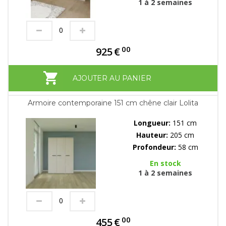
1 à 2 semaines
00
925
€
AJOUTER AU PANIER
Armoire contemporaine 151 cm chêne clair Lolita
Longueur:
151 cm
Hauteur:
205 cm
Profondeur:
58 cm
En stock
1 à 2 semaines
00
455
€