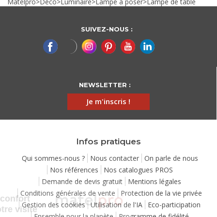
Matelpro
>
Déco
>
Luminaire
>
Lampe à poser
>
Lampe de table
SUIVEZ-NOUS :
NEWSLETTER :
Je m'inscris !
Infos pratiques
Qui sommes-nous ?
Nous contacter
On parle de nous
Nos références
Nos catalogues PROS
Demande de devis gratuit
Mentions légales
Continuer sans accepter
Conditions générales de vente
Protection de la vie privée
Chez Matelpro, le confort
Gestion des cookies
Utilisation de l'IA
Eco-participation
commence dès votre visite
Ensemble pour la planète
Programme de fidélité