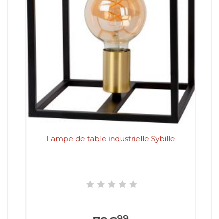
Lampe de table industrielle Sybille
La
99