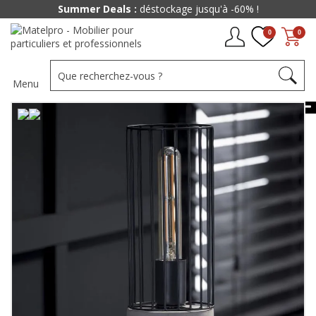
Summer Deals :
déstockage jusqu'à -60% !
0
0
Menu