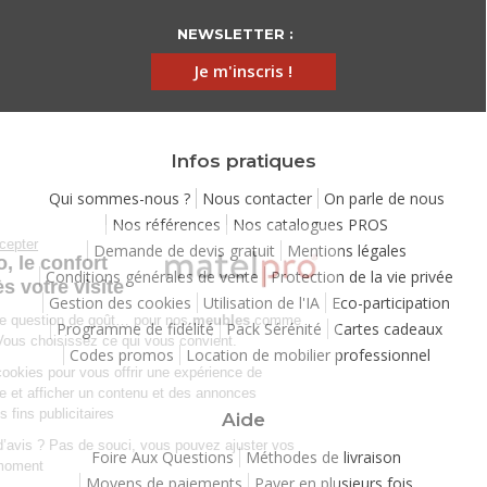
NEWSLETTER :
Je m'inscris !
Infos pratiques
Qui sommes-nous ?
Nous contacter
On parle de nous
Nos références
Nos catalogues PROS
Continuer sans accepter
Demande de devis gratuit
Mentions légales
Chez Matelpro, le confort
Conditions générales de vente
Protection de la vie privée
commence dès votre visite
Gestion des cookies
Utilisation de l'IA
Eco-participation
Le
confort
, c'est une question de goût… pour nos
meubles
comme
Programme de fidélité
Pack Sérénité
Cartes cadeaux
pour nos cookies ! Vous choisissez ce qui vous convient.
Codes promos
Location de mobilier professionnel
Nous utilisons des cookies pour vous offrir une expérience de
navigation moelleuse et afficher un contenu et des annonces
personnalisées à des fins publicitaires
Aide
Besoin de changer d’avis ? Pas de souci, vous pouvez ajuster vos
Foire Aux Questions
Méthodes de livraison
préférences à tout moment
Moyens de paiements
Payer en plusieurs fois