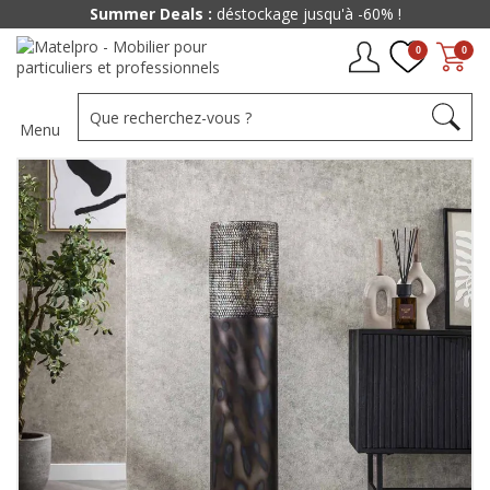
Summer Deals :
déstockage jusqu'à -60% !
0
0
Menu