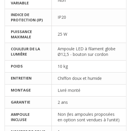
Non
VARIABLE
INDICE DE
IP20
PROTECTION (IP)
PUISSANCE
25 W
MAXIMALE
Ampoule LED à filament globe
COULEUR DE LA
LUMIÈRE
Ø12,5 - bouton sur cordon
POIDS
10 kg
ENTRETIEN
Chiffon doux et humide
MONTAGE
Livré monté
GARANTIE
2 ans
Non (les ampoules proposées
AMPOULE
INCLUSE
en option sont vendues à l'unité)