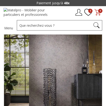
Paiement jusqu'à
48x
0
0
Menu