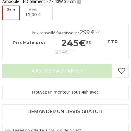
Ampoule LED filament E27 40W 30 cm
Sans
Avec
15,00 €
299
€
00
Prix conseillé fournisseur :
245
€
TTC
00
Prix Matelpro:
204
€
17
HT
AJOUTER AU PANIER
Trouvez un monteur sous 48h avec
DEMANDER UN DEVIS GRATUIT
Livraison offerte à 150 km de Givet*