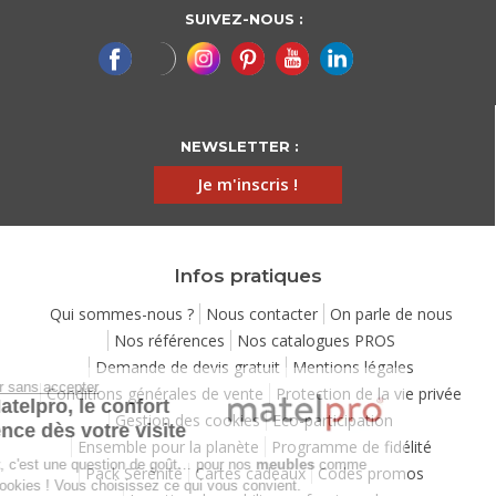
SUIVEZ-NOUS :
NEWSLETTER :
Je m'inscris !
Infos pratiques
Qui sommes-nous ?
Nous contacter
On parle de nous
Nos références
Nos catalogues PROS
Demande de devis gratuit
Mentions légales
Continuer sans accepter
Conditions générales de vente
Protection de la vie privée
Chez Matelpro, le confort
Gestion des cookies
Eco-participation
commence dès votre visite
Ensemble pour la planète
Programme de fidélité
Le
confort
, c'est une question de goût… pour nos
meubles
comme
Pack Sérénité
Cartes cadeaux
Codes promos
pour nos cookies ! Vous choisissez ce qui vous convient.