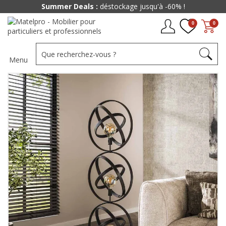
Summer Deals :
déstockage jusqu'à -60% !
0
0
Menu