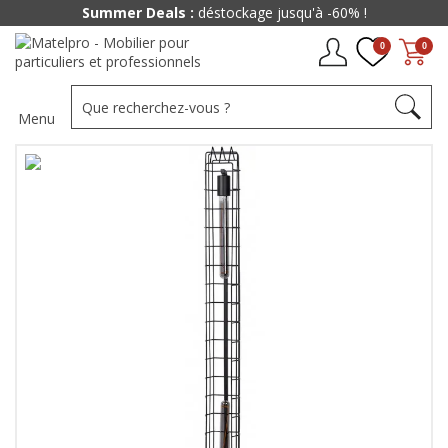
Summer Deals :
déstockage jusqu'à -60% !
0
0
Menu