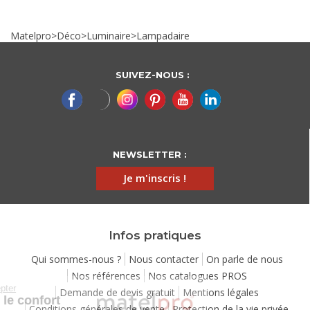
Matelpro
>
Déco
>
Luminaire
>
Lampadaire
SUIVEZ-NOUS :
NEWSLETTER :
Je m'inscris !
Infos pratiques
Qui sommes-nous ?
Nous contacter
On parle de nous
Nos références
Nos catalogues PROS
Continuer sans accepter
Demande de devis gratuit
Mentions légales
Chez Matelpro, le confort
Conditions générales de vente
Protection de la vie privée