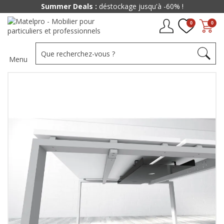
Summer Deals :
déstockage jusqu'à -60% !
0
0
Menu