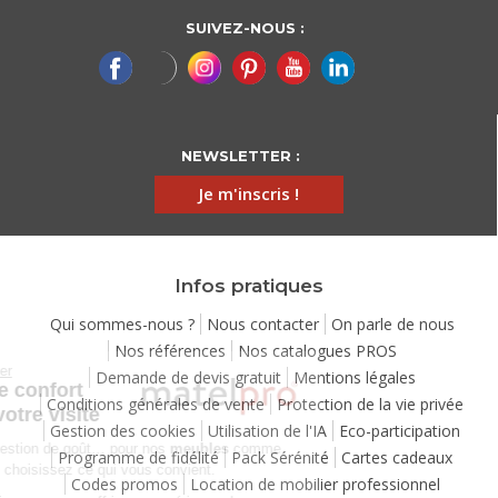
SUIVEZ-NOUS :
NEWSLETTER :
Je m'inscris !
Infos pratiques
Qui sommes-nous ?
Nous contacter
On parle de nous
Nos références
Nos catalogues PROS
Continuer sans accepter
Demande de devis gratuit
Mentions légales
Chez Matelpro, le confort
Conditions générales de vente
Protection de la vie privée
commence dès votre visite
Gestion des cookies
Utilisation de l'IA
Eco-participation
Le
confort
, c'est une question de goût… pour nos
meubles
comme
Programme de fidélité
Pack Sérénité
Cartes cadeaux
pour nos cookies ! Vous choisissez ce qui vous convient.
Codes promos
Location de mobilier professionnel