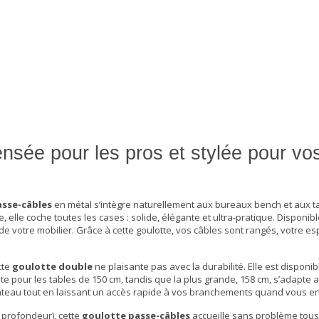
nsée pour les pros et stylée pour vo
asse-câbles
en métal s’intègre naturellement aux bureaux bench et aux t
lle coche toutes les cases : solide, élégante et ultra-pratique. Disponibl
 de votre mobilier. Grâce à cette
goulotte
, vos câbles sont rangés, votre es
tte
goulotte double
ne plaisante pas avec la durabilité. Elle est disponib
aite pour les tables de 150 cm, tandis que la plus grande, 158 cm, s’adapte
e plateau tout en laissant un accès rapide à vos branchements quand vous e
 profondeur), cette
goulotte passe-câbles
accueille sans problème tous 