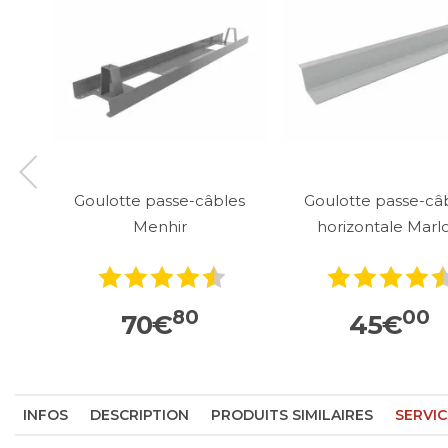
Goulotte passe-câbles
Goulotte passe-câ
Menhir
horizontale Marl
80
00
70
€
45
€
INFOS
DESCRIPTION
PRODUITS SIMILAIRES
SERVIC