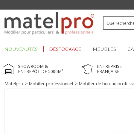
+33 3 66 722 898
- Lu-Ve : 9h-12h30/13h30-17h
NOUVEAUTÉS
DÉSTOCKAGE
MEUBLES
C
SHOWROOM &
ENTREPRISE
ENTREPÔT DE 5000M²
FRANÇAISE
Matelpro
>
Mobilier professionnel
>
Mobilier de bureau profess