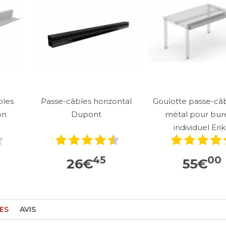
bles
Passe-câbles horizontal
Goulotte passe-câ
on
Dupont
métal pour bur
individuel Eri
45
00
26
€
55
€
ES
AVIS