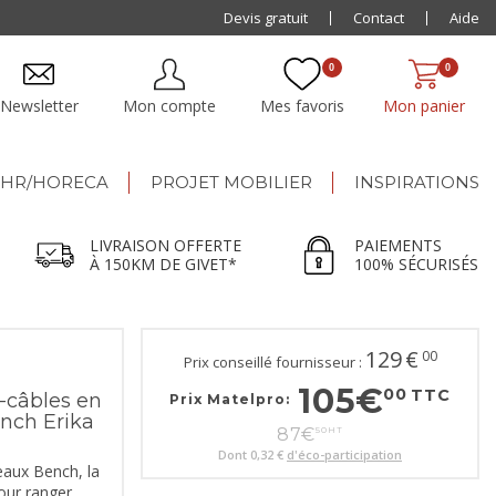
Paiement jusqu'à
Devis gratuit
48x
Contact
Aide
0
0
Newsletter
Mon compte
Mes favoris
Mon panier
HR/HORECA
PROJET MOBILIER
INSPIRATIONS
LIVRAISON OFFERTE
PAIEMENTS
À 150KM DE GIVET*
100% SÉCURISÉS
129
€
00
Prix conseillé fournisseur :
105
€
00
TTC
-câbles en
Prix Matelpro:
nch Erika
87
€
50
HT
Dont
0,32 €
d'éco-participation
eaux Bench, la
our ranger