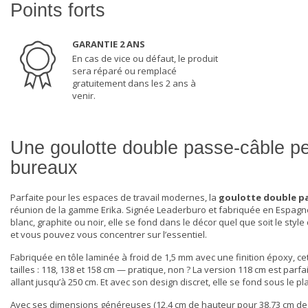
Points forts
GARANTIE 2 ANS
En cas de vice ou défaut, le produit
sera réparé ou remplacé
gratuitement dans les 2 ans à
venir.
Une goulotte double passe-câble pe
bureaux
Parfaite pour les espaces de travail modernes, la
goulotte
double p
réunion de la gamme Erika. Signée Leaderburo et fabriquée en Espagne, e
blanc, graphite ou noir, elle se fond dans le décor quel que soit le style
et vous pouvez vous concentrer sur l’essentiel.
Fabriquée en tôle laminée à froid de 1,5 mm avec une finition époxy, ce
tailles : 118, 138 et 158 cm — pratique, non ? La version 118 cm est parf
allant jusqu’à 250 cm. Et avec son design discret, elle se fond sous l
Avec ses dimensions généreuses (12,4 cm de hauteur pour 38,73 cm de