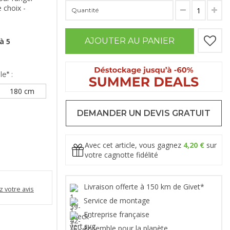
 choix -
Quantité
AJOUTER AU PANIER
à 5
e* :
180 cm
DEMANDER UN DEVIS GRATUIT
Avec cet article, vous gagnez
4,20 €
sur
votre cagnotte fidélité
Livraison offerte à 150 km de Givet*
 votre avis
Service de montage
Entreprise française
Ensemble pour la planète