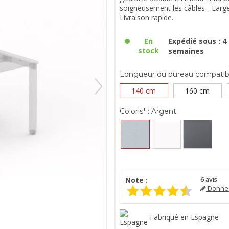
soigneusement les câbles - Large
Livraison rapide.
En
Expédié sous : 4 
stock
semaines
Longueur du bureau compatibl
140 cm
160 cm
Coloris* :
Argent
Note :
6
avis
Donnez
Fabriqué en Espagne