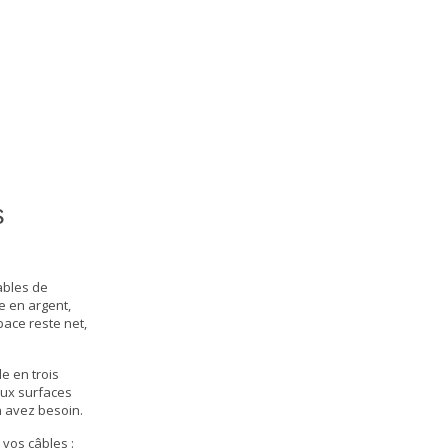
s
ables de
e en argent,
pace reste net,
le en trois
 aux surfaces
n avez besoin.
vos câbles :