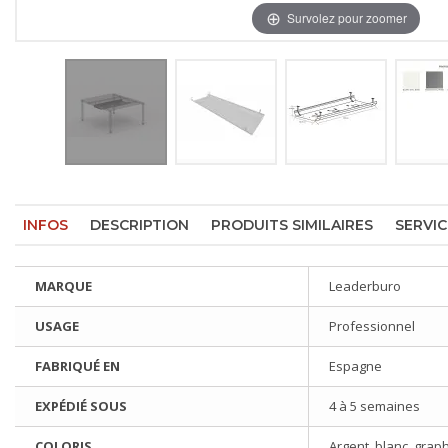
Survolez pour zoomer
INFOS
DESCRIPTION
PRODUITS SIMILAIRES
SERVIC
MARQUE
Leaderburo
USAGE
Professionnel
FABRIQUÉ EN
Espagne
EXPÉDIÉ SOUS
4 à 5 semaines
COLORIS
Argent, blanc, graph