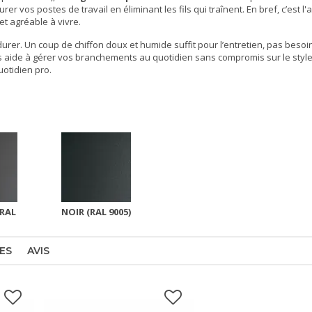
er vos postes de travail en éliminant les fils qui traînent. En bref, c’est l'
a
et agréable à vivre.
urer. Un coup de chiffon doux et humide suffit pour l’entretien, pas besoi
 aide à gérer vos branchements au quotidien sans compromis sur le style
uotidien pro.
(RAL
NOIR (RAL 9005)
ES
AVIS