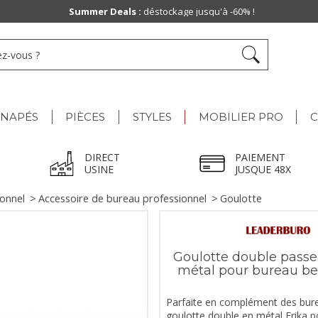
Summer Deals :
déstockage jusqu'à -60% !
ANAPÉS
PIÈCES
STYLES
MOBILIER PRO
C
DIRECT
PAIEMENT
USINE
JUSQUE 48X
ionnel
>
Accessoire de bureau professionnel
>
Goulotte
Goulotte double passe
métal pour bureau be
Parfaite en complément des bur
goulotte double en métal Erika p