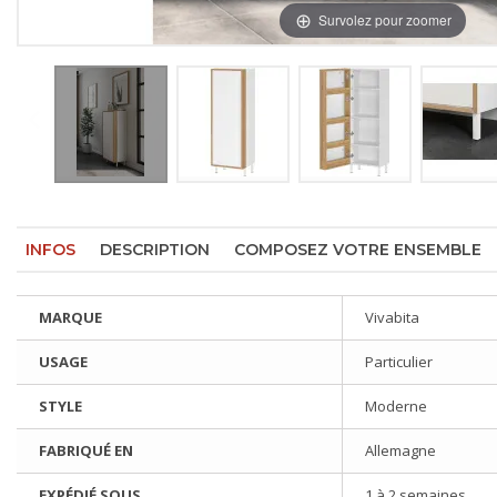
Survolez pour zoomer
INFOS
DESCRIPTION
COMPOSEZ VOTRE ENSEMBLE
MARQUE
Vivabita
USAGE
Particulier
STYLE
Moderne
FABRIQUÉ EN
Allemagne
EXPÉDIÉ SOUS
1 à 2 semaines