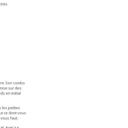
 très
rent. Son combo
 mise sur des
eds en métal
 les petites
out ce dont vous
l vous faut.
lat. Avec sa