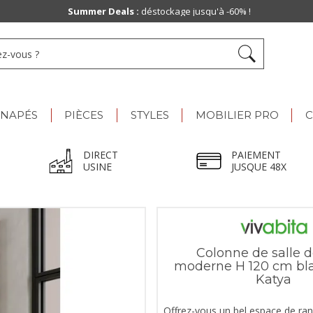
Paiement jusqu'à
48x
ANAPÉS
PIÈCES
STYLES
MOBILIER PRO
C
DIRECT
PAIEMENT
USINE
JUSQUE 48X
Colonne de salle d
moderne H 120 cm bl
Katya
Offrez-vous un bel espace de r