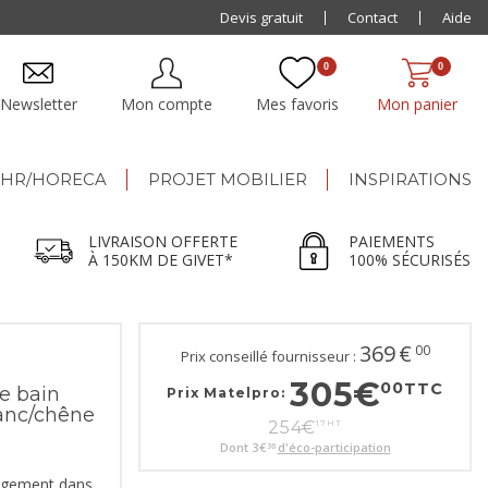
Livraison offerte dès 500€ jusqu'à 150km de Givet
Devis gratuit
Contact
Aide
0
0
Newsletter
Mon compte
Mes favoris
Mon panier
HR/HORECA
PROJET MOBILIER
INSPIRATIONS
LIVRAISON OFFERTE
PAIEMENTS
À 150KM DE GIVET*
100% SÉCURISÉS
369
€
00
Prix conseillé fournisseur :
305
€
00
TTC
e bain
Prix Matelpro:
anc/chêne
254
€
17
HT
Dont
3
€
d'éco-participation
36
angement dans