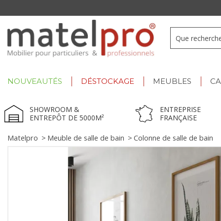
Summer Deals :
déstockage jusqu'à -60% !
NOUVEAUTÉS
DÉSTOCKAGE
MEUBLES
C
SHOWROOM &
ENTREPRISE
ENTREPÔT DE 5000M²
FRANÇAISE
Matelpro
>
Meuble de salle de bain
>
Colonne de salle de bain