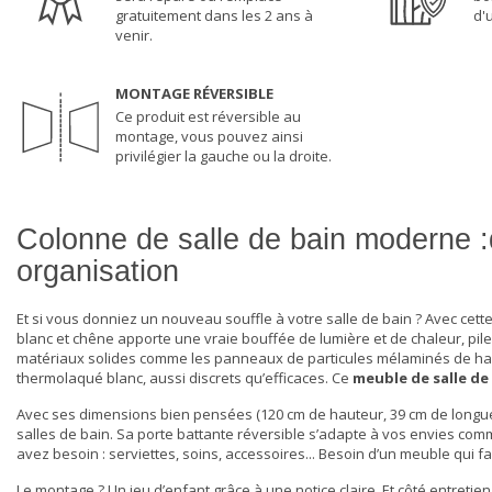
gratuitement dans les 2 ans à
d'
venir.
MONTAGE RÉVERSIBLE
Ce produit est réversible au
montage, vous pouvez ainsi
privilégier la gauche ou la droite.
Colonne de salle de bain moderne 
organisation
Et si vous donniez un nouveau souffle à votre salle de bain ? Avec cet
blanc et chêne apporte une vraie bouffée de lumière et de chaleur, pile
matériaux solides comme les panneaux de particules mélaminés de haute
thermolaqué blanc, aussi discrets qu’efficaces. Ce
meuble de salle de
Avec ses dimensions bien pensées (120 cm de hauteur, 39 cm de longueu
salles de bain. Sa porte battante réversible s’adapte à vos envies comme
avez besoin : serviettes, soins, accessoires... Besoin d’un meuble qui fai
Le montage ? Un jeu d’enfant grâce à une notice claire. Et côté entretie