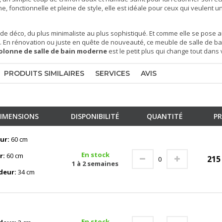
, fonctionnelle et pleine de style, elle est idéale pour ceux qui veulent u
 de déco, du plus minimaliste au plus sophistiqué. Et comme elle se pose a
ion. En rénovation ou juste en quête de nouveauté, ce
meuble de salle de ba
olonne de salle de bain moderne
est le petit plus qui change tout dans 
PRODUITS SIMILAIRES
SERVICES
AVIS
IMENSIONS
DISPONIBILITÉ
QUANTITÉ
PR
ur:
60 cm
En stock
r:
60 cm
21
1 à 2 semaines
deur:
34 cm
En stock