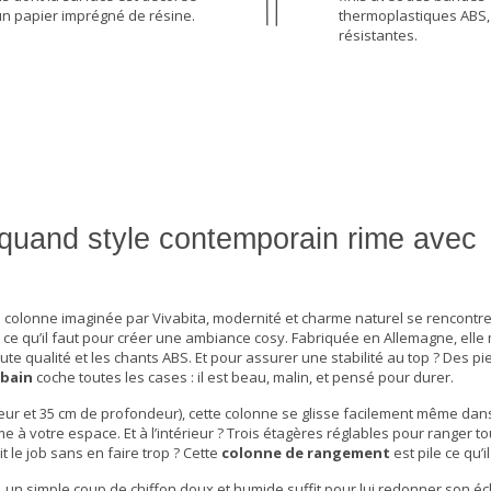
un papier imprégné de résine.
thermoplastiques ABS,
résistantes.
:quand style contemporain rime avec
te colonne imaginée par Vivabita, modernité et charme naturel se rencont
 ce qu’il faut pour créer une ambiance cosy. Fabriquée en Allemagne, elle
 qualité et les chants ABS. Et pour assurer une stabilité au top ? Des pi
 bain
coche toutes les cases : il est beau, malin, et pensé pour durer.
r et 35 cm de profondeur), cette colonne se glisse facilement même dans
 à votre espace. Et à l’intérieur ? Trois étagères réglables pour ranger t
t le job sans en faire trop ? Cette
colonne de rangement
est pile ce qu’i
n, un simple coup de chiffon doux et humide suffit pour lui redonner son éc