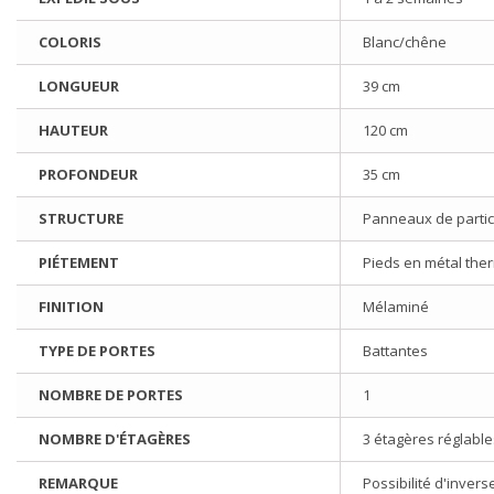
COLORIS
Blanc/chêne
LONGUEUR
39 cm
HAUTEUR
120 cm
PROFONDEUR
35 cm
STRUCTURE
Panneaux de partic
PIÉTEMENT
Pieds en métal the
FINITION
Mélaminé
TYPE DE PORTES
Battantes
NOMBRE DE PORTES
1
NOMBRE D'ÉTAGÈRES
3 étagères réglable
REMARQUE
Possibilité d'inver