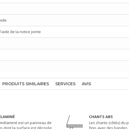
mide
aide de la notice jointe
PRODUITS SIMILAIRES
SERVICES
AVIS
LAMINÉ
CHANTS ABS
 mélaminé est un panneau de
Les chants (côtés) du 
is dont la surface est décorée
finis avec des bandes