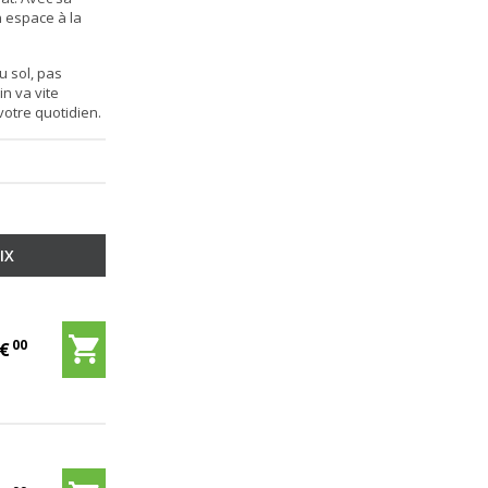
n espace à la
u sol, pas
in
va vite
votre quotidien.
IX
00
5
€