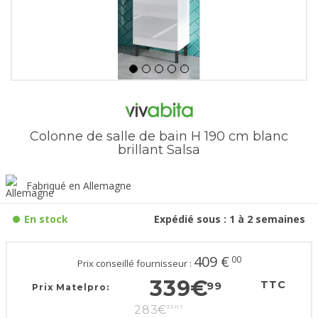
Colonne de salle de bain H 190 cm blanc
brillant Salsa
Fabriqué en Allemagne
En stock
Expédié sous : 1 à 2 semaines
409
€
00
Prix conseillé fournisseur :
339
€
TTC
99
Prix Matelpro:
283
€
33
HT