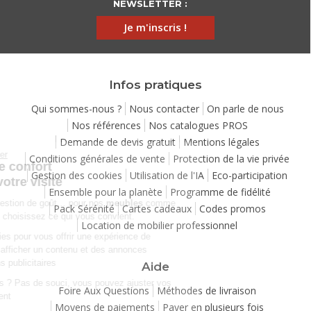
NEWSLETTER :
Je m'inscris !
Infos pratiques
Qui sommes-nous ?
Nous contacter
On parle de nous
Nos références
Nos catalogues PROS
Demande de devis gratuit
Mentions légales
Continuer sans accepter
Conditions générales de vente
Protection de la vie privée
Chez Matelpro, le confort
Gestion des cookies
Utilisation de l'IA
Eco-participation
commence dès votre visite
Ensemble pour la planète
Programme de fidélité
Le
confort
, c'est une question de goût… pour nos
meubles
comme
Pack Sérénité
Cartes cadeaux
Codes promos
pour nos cookies ! Vous choisissez ce qui vous convient.
Location de mobilier professionnel
Nous utilisons des cookies pour vous offrir une expérience de
navigation moelleuse et afficher un contenu et des annonces
personnalisées à des fins publicitaires
Aide
Besoin de changer d’avis ? Pas de souci, vous pouvez ajuster vos
Foire Aux Questions
Méthodes de livraison
préférences à tout moment
Moyens de paiements
Payer en plusieurs fois