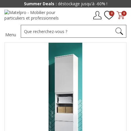
Summer Deals :
déstockage jusqu'à -60% !
0
0
Menu