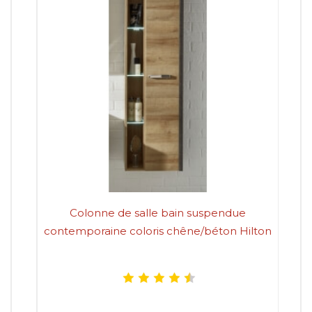
Colonne de salle bain suspendue
Co
contemporaine coloris chêne/béton Hilton