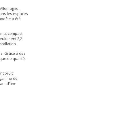
 Allemagne,
dans les espaces
 modèle a été
rmat compact.
seulement 2,2
tallation.
es. Grâce à des
ique
de qualité,
tibruit
 gamme de
ant d’une