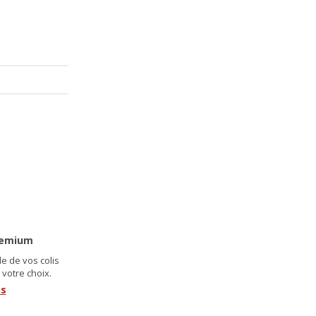
9
99
549
€
remium
e de vos colis
 votre choix.
us