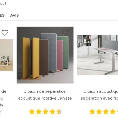
ros
!
ES
AVIS
e de
Cloison de séparation
Cloison acoustiq
su
acoustique rotative Janisse
séparation avec fi
dy