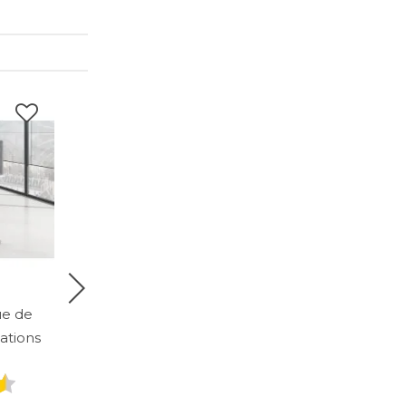
ue de
Cloison de séparation
xations
acoustique autoportante
Janisse