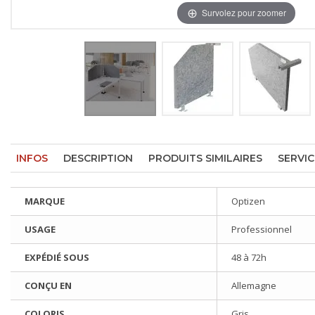
Survolez pour zoomer
INFOS
DESCRIPTION
PRODUITS SIMILAIRES
SERVIC
MARQUE
Optizen
USAGE
Professionnel
EXPÉDIÉ SOUS
48 à 72h
CONÇU EN
Allemagne
COLORIS
Gris