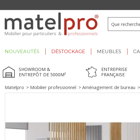
+33 3 66 722 898
- Lu-Ve : 9h-12h30/13h30-17h
NOUVEAUTÉS
DÉSTOCKAGE
MEUBLES
C
SHOWROOM &
ENTREPRISE
ENTREPÔT DE 5000M²
FRANÇAISE
Matelpro
>
Mobilier professionnel
>
Aménagement de bureau