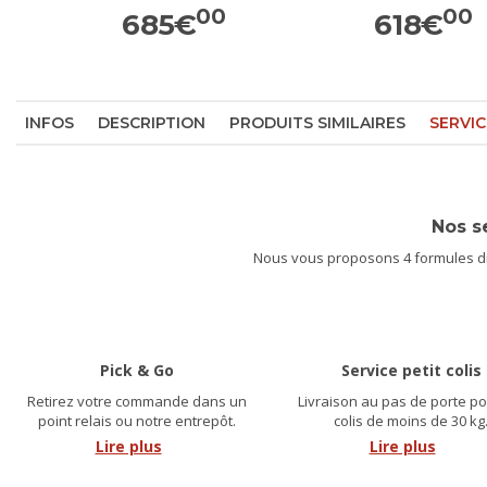
00
00
685
€
618
€
INFOS
DESCRIPTION
PRODUITS SIMILAIRES
SERVIC
Nos s
Nous vous proposons 4 formules dif
Pick & Go
Service petit colis
Retirez votre commande dans un
Livraison au pas de porte po
point relais ou notre entrepôt.
colis de moins de 30 kg
Lire plus
Lire plus