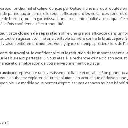
bureau fonctionnel et calme. Conçue par Optizen, une marque réputée en
tir de panneaux antibruit, elle réduit efficacement les nuisances sonores 
type de bureau, tout en garantissant une excellente qualité acoustique. Ce
 fois confidentialité et tranquillité.
teur, cette
cloison de séparation
offre une grande efficacité dans un fo
e, tout en agissant comme une véritable barrière contre le bruit. Légère (
ne livraison entièrement montée, vous gagnez un temps précieux lors de l’ins
s de travail où la confidentialité et la réduction du bruit sont essentiell
our les bureaux partagés. Si vous êtes à la recherche d’une
cloison acoust
ance et d'amélioration de votre environnement de travail.
coustique
représente un investissement fiable et durable. Son panneau an
Si vous souhaitez explorer d’autres solutions en
acoustique et cloison
, une
ponible. Ce modèle vous permet d’optimiser vos espaces tout en bénéfici
t en T