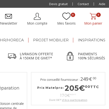
Paiement jusqu'à
Devis gratuit
48x
Contact
Aide
0
0
Newsletter
Mon compte
Mes favoris
Mon panier
HR/HORECA
PROJET MOBILIER
INSPIRATIONS
LIVRAISON OFFERTE
PAIEMENTS
À 150KM DE GIVET*
100% SÉCURISÉS
249
€
00
Prix conseillé fournisseur :
205
€
00
TTC
éparation
Prix Matelpro:
170
€
83
HT
Dont
0
€
d'éco-participation
40
loison centrale
e gamme de