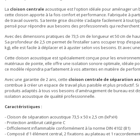
La
cloison centrale
acoustique est l'option idéale pour aménager un 
cette cloison apporte à la fois confort et performance. Fabriquée à par
de travail ouverts. Sa teinte grise discrète s’adapte facilement à tout 
pensé pour répondre aux besoins des professionnels qui recherchent à la
Avec des dimensions pratiques de 73,5 cm de longueur et 50 cm de hau
Sa profondeur de 2,5 cm permet de l’installer sans occuper trop d’espac
kg), elle est facile à déplacer et à ajuster selon vos besoins. Et avec u
Cette cloison acoustique est spécialement conçue pour les environnement
matériaux de pointe, elle offre une isolation sonore optimale, idéale p
ce modèle répondra parfaitement à vos attentes en matière de perform
Avec une garantie de 2 ans, cette
cloison centrale de séparation a
contribue à créer un espace de travail plus paisible et plus productif. 
produits adaptés à tous vos besoins d'aménagement de bureau est dis
isolation acoustique de qualité professionnelle.
Caractéristiques :
- Cloison de séparation acoustique 73,5 x 50 x 2,5 cm (lxPxH)
- Protection antibruit catégorie C
- Difficilement inflammable conformément à la norme DIN 4102 (B1)
- Composé d'1 élément central, 2 fixations au plateau et 1 raccordemen