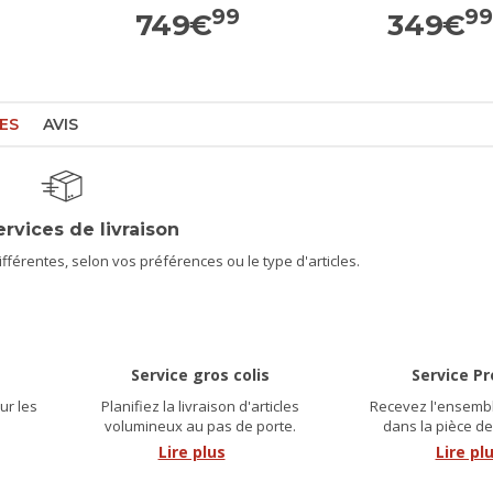
99
9
749
€
349
€
ES
AVIS
ervices de livraison
férentes, selon vos préférences ou le type d'articles.
Service gros colis
Service P
ur les
Planifiez la livraison d'articles
Recevez l'ensembl
.
volumineux au pas de porte.
dans la pièce de
Lire plus
Lire pl