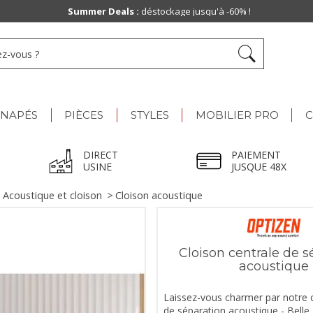
Summer Deals :
déstockage jusqu'à -60% !
ANAPÉS
PIÈCES
STYLES
MOBILIER PRO
C
DIRECT
PAIEMENT
USINE
JUSQUE 48X
>
Acoustique et cloison
>
Cloison acoustique
Cloison centrale de s
acoustique
Laissez-vous charmer par notre c
de séparation acoustique - Bell