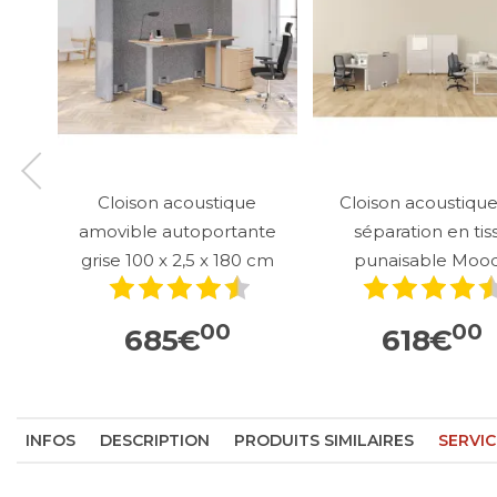
Cloison acoustique
Cloison acoustiqu
amovible autoportante
séparation en tis
grise 100 x 2,5 x 180 cm
punaisable Moo
00
00
685
€
618
€
INFOS
DESCRIPTION
PRODUITS SIMILAIRES
SERVIC