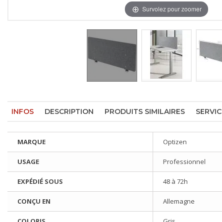
Survolez pour zoomer
INFOS
DESCRIPTION
PRODUITS SIMILAIRES
SERVIC
MARQUE
Optizen
USAGE
Professionnel
EXPÉDIÉ SOUS
48 à 72h
CONÇU EN
Allemagne
COLORIS
Gris