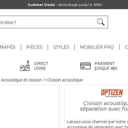
Summer Deals :
déstockage jusqu'à -60% !
ANAPÉS
PIÈCES
STYLES
MOBILIER PRO
C
DIRECT
PAIEMENT
USINE
JUSQUE 48X
>
Acoustique et cloison
>
Cloison acoustique
Cloison acoustiq
séparation avec fi
Laissez-vous charmer par notre 
acoustique de séparation avec fi