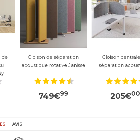
e de
Cloison de séparation
Cloison central
su
acoustique rotative Janisse
séparation acous
dy
99
00
749
€
205
€
ES
AVIS