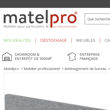
+33 3 66 722 898
- Lu-Ve : 9h-12h30/13h30-17h
NOUVEAUTÉS
DÉSTOCKAGE
MEUBLES
C
SHOWROOM &
ENTREPRISE
ENTREPÔT DE 5000M²
FRANÇAISE
Matelpro
>
Mobilier professionnel
>
Aménagement de bureau