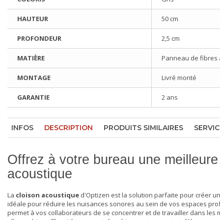
HAUTEUR
50 cm
PROFONDEUR
2,5 cm
MATIÈRE
Panneau de fibres a
MONTAGE
Livré monté
GARANTIE
2 ans
INFOS
DESCRIPTION
PRODUITS SIMILAIRES
SERVIC
Offrez à votre bureau une meilleure
acoustique
La
cloison acoustique
d'Optizen est la solution parfaite pour créer u
idéale pour réduire les nuisances sonores au sein de vos espaces prof
permet à vos collaborateurs de se concentrer et de travailler dans les