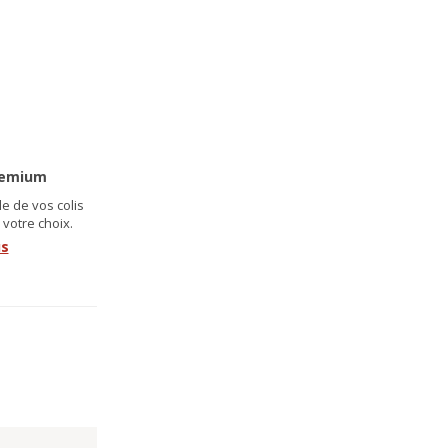
remium
e de vos colis
 votre choix.
us