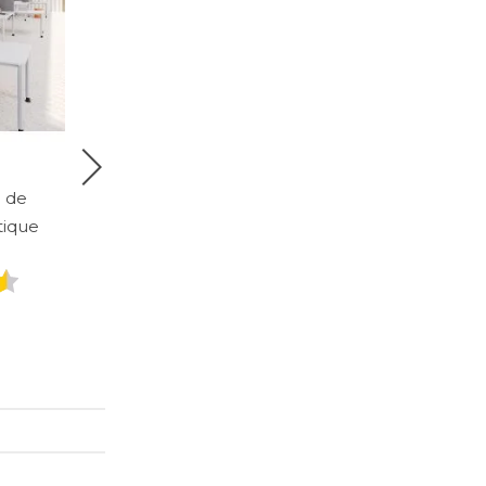
e de
Cloison de séparation
tique
acoustique autoportante
Janisse
99
549
€