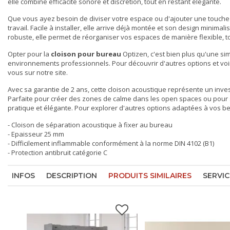
elle combine efficacité sonore et discrétion, tout en restant élégante.
Que vous ayez besoin de diviser votre espace ou d'ajouter une touche 
travail. Facile à installer, elle arrive déjà montée et son design minima
robuste, elle permet de réorganiser vos espaces de manière flexible, to
Opter pour la
cloison pour bureau
Optizen, c'est bien plus qu'une si
environnements professionnels. Pour découvrir d'autres options et voir
vous sur notre site.
Avec sa garantie de 2 ans, cette cloison acoustique représente un inve
Parfaite pour créer des zones de calme dans les open spaces ou pour sép
pratique et élégante. Pour explorer d'autres options adaptées à vos b
- Cloison de séparation acoustique à fixer au bureau
- Epaisseur 25 mm
- Difficilement inflammable conformément à la norme DIN 4102 (B1)
- Protection antibruit catégorie C
INFOS
DESCRIPTION
PRODUITS SIMILAIRES
SERVIC