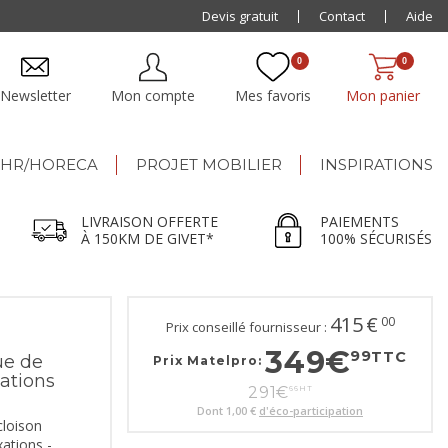
Paiement jusqu'à
Devis gratuit
48x
Contact
Aide
0
0
Newsletter
Mon compte
Mes favoris
Mon panier
HR/HORECA
PROJET MOBILIER
INSPIRATIONS
LIVRAISON OFFERTE
PAIEMENTS
À 150KM DE GIVET*
100% SÉCURISÉS
415
€
00
Prix conseillé fournisseur :
349
€
99
TTC
ue de
Prix Matelpro:
xations
291
€
66
HT
Dont
1,00 €
d'éco-participation
cloison
xations -