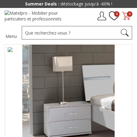
Summer Deals :
déstockage jusqu'à -60% !
0
0
Menu