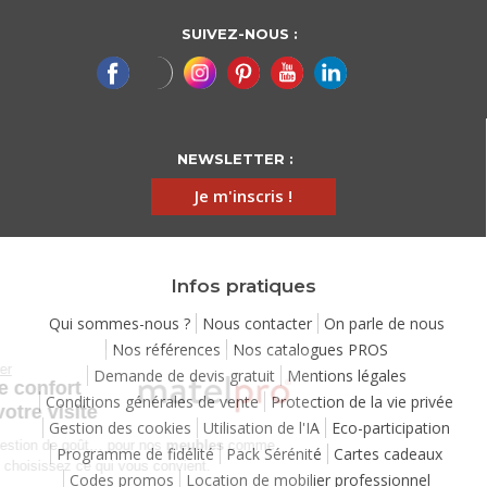
SUIVEZ-NOUS :
NEWSLETTER :
Je m'inscris !
Infos pratiques
Qui sommes-nous ?
Nous contacter
On parle de nous
Nos références
Nos catalogues PROS
Continuer sans accepter
Demande de devis gratuit
Mentions légales
Chez Matelpro, le confort
Conditions générales de vente
Protection de la vie privée
commence dès votre visite
Gestion des cookies
Utilisation de l'IA
Eco-participation
Le
confort
, c'est une question de goût… pour nos
meubles
comme
Programme de fidélité
Pack Sérénité
Cartes cadeaux
pour nos cookies ! Vous choisissez ce qui vous convient.
Codes promos
Location de mobilier professionnel