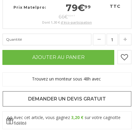
79
€
TTC
99
Prix Matelpro:
66
€
66
HT
Dont
1,30 €
d'éco-participation
Quantité
AJOUTER AU PANIER
Trouvez un monteur sous 48h avec
DEMANDER UN DEVIS GRATUIT
Avec cet article, vous gagnez
3,20 €
sur votre cagnotte
fidélité