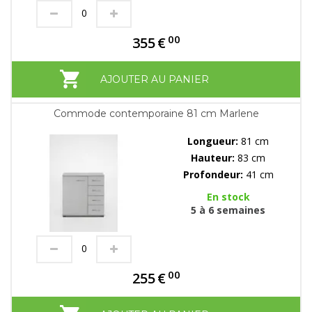
00
355
€
AJOUTER AU PANIER
Commode contemporaine 81 cm Marlene
Longueur:
81 cm
Hauteur:
83 cm
Profondeur:
41 cm
En stock
5 à 6 semaines
00
255
€