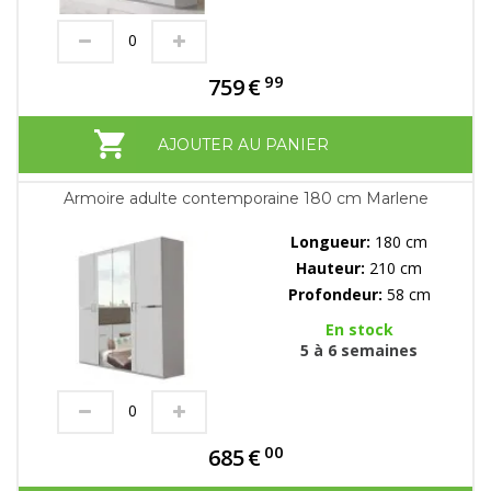
99
759
€
AJOUTER AU PANIER
Armoire adulte contemporaine 180 cm Marlene
Longueur:
180 cm
Hauteur:
210 cm
Profondeur:
58 cm
En stock
5 à 6 semaines
00
685
€