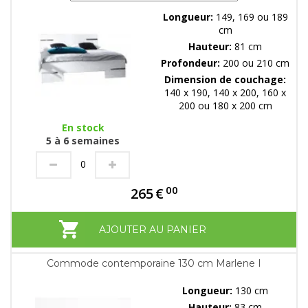
Longueur:
149, 169 ou 189
cm
Hauteur:
81 cm
Profondeur:
200 ou 210 cm
Dimension de couchage:
140 x 190, 140 x 200, 160 x
200 ou 180 x 200 cm
En stock
5 à 6 semaines
00
265
€
AJOUTER AU PANIER
Commode contemporaine 130 cm Marlene I
Longueur:
130 cm
Hauteur:
83 cm