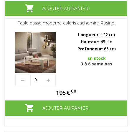
AJOUTER AU PANIER
Table basse moderne coloris cachemire Rosine
Longueur:
122 cm
Hauteur:
45 cm
Profondeur:
65 cm
En stock
3 à 6 semaines
00
195
€
AJOUTER AU PANIER