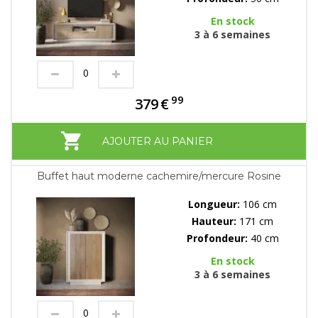
En stock
3 à 6 semaines
99
379
€
AJOUTER AU PANIER
Buffet haut moderne cachemire/mercure Rosine
Longueur:
106 cm
Hauteur:
171 cm
Profondeur:
40 cm
En stock
3 à 6 semaines