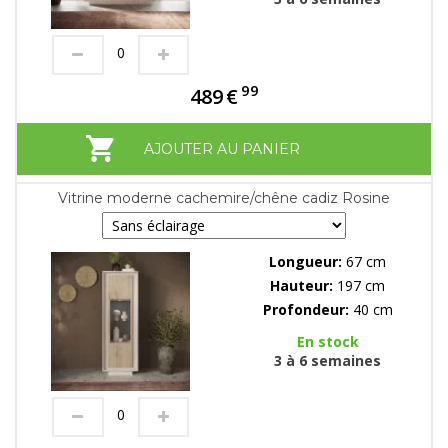
99
489
€
AJOUTER AU PANIER
Vitrine moderne cachemire/chêne cadiz Rosine
Longueur:
67 cm
Hauteur:
197 cm
Profondeur:
40 cm
En stock
3 à 6 semaines