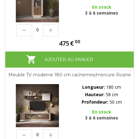
En stock
3 à 6 semaines
00
475
€
AJOUTER AU PANIER
Meuble TV moderne 180 cm cachemire/mercure Rosine
Longueur:
180 cm
Hauteur:
58 cm
Profondeur:
50 cm
En stock
3 à 6 semaines