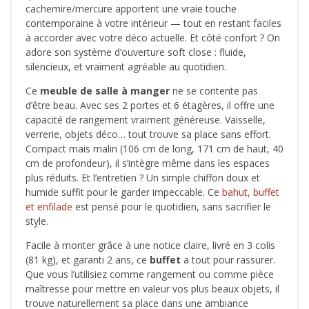
cachemire/mercure apportent une vraie touche
contemporaine à votre intérieur — tout en restant faciles
à accorder avec votre déco actuelle. Et côté confort ? On
adore son système d’ouverture soft close : fluide,
silencieux, et vraiment agréable au quotidien.
Ce
meuble de salle à manger
ne se contente pas
d’être beau. Avec ses 2 portes et 6 étagères, il offre une
capacité de rangement vraiment généreuse. Vaisselle,
verrerie, objets déco… tout trouve sa place sans effort.
Compact mais malin (106 cm de long, 171 cm de haut, 40
cm de profondeur), il s’intègre même dans les espaces
plus réduits. Et l’entretien ? Un simple chiffon doux et
humide suffit pour le garder impeccable. Ce
bahut, buffet
et enfilade
est pensé pour le quotidien, sans sacrifier le
style.
Facile à monter grâce à une notice claire, livré en 3 colis
(81 kg), et garanti 2 ans, ce
buffet
a tout pour rassurer.
Que vous l’utilisiez comme rangement ou comme pièce
maîtresse pour mettre en valeur vos plus beaux objets, il
trouve naturellement sa place dans une ambiance