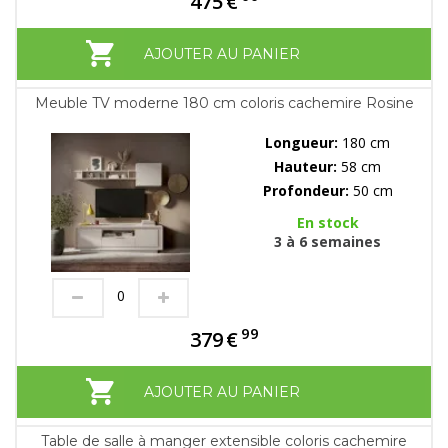
475
€
AJOUTER AU PANIER
Meuble TV moderne 180 cm coloris cachemire Rosine
Longueur:
180 cm
Hauteur:
58 cm
Profondeur:
50 cm
En stock
3 à 6 semaines
99
379
€
AJOUTER AU PANIER
Table de salle à manger extensible coloris cachemire