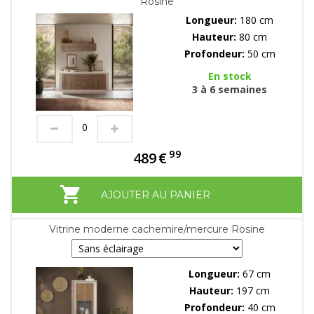
Rosine
Longueur:
180 cm
Hauteur:
80 cm
Profondeur:
50 cm
En stock
3 à 6 semaines
99
489
€
AJOUTER AU PANIER
Vitrine moderne cachemire/mercure Rosine
Longueur:
67 cm
Hauteur:
197 cm
Profondeur:
40 cm