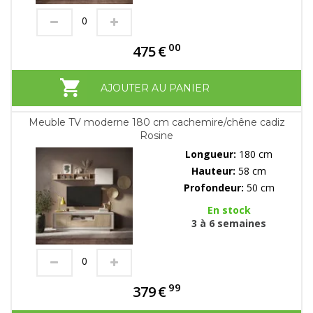
00
475
€
AJOUTER AU PANIER
Meuble TV moderne 180 cm cachemire/chêne cadiz
Rosine
Longueur:
180 cm
Hauteur:
58 cm
Profondeur:
50 cm
En stock
3 à 6 semaines
99
379
€