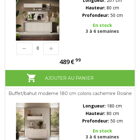
Longueur:
207 cm
Hauteur:
80 cm
Profondeur:
50 cm
En stock
3 à 6 semaines
99
489
€
AJOUTER AU PANIER
Buffet/bahut moderne 180 cm coloris cachemire Rosine
Longueur:
180 cm
Hauteur:
80 cm
Profondeur:
50 cm
En stock
3 à 6 semaines