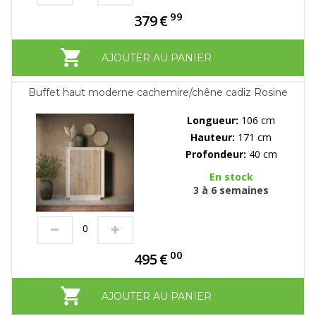
99
379
€
AJOUTER AU PANIER
Buffet haut moderne cachemire/chêne cadiz Rosine
Longueur:
106 cm
Hauteur:
171 cm
Profondeur:
40 cm
En stock
3 à 6 semaines
00
495
€
AJOUTER AU PANIER