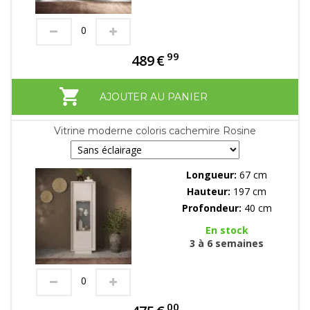
99
489
€
AJOUTER AU PANIER
Vitrine moderne coloris cachemire Rosine
Longueur:
67 cm
Hauteur:
197 cm
Profondeur:
40 cm
En stock
3 à 6 semaines
00