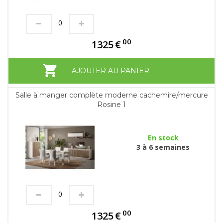
00
1325
€
AJOUTER AU PANIER
Salle à manger complète moderne cachemire/mercure
Rosine 1
En stock
3 à 6 semaines
00
1325
€