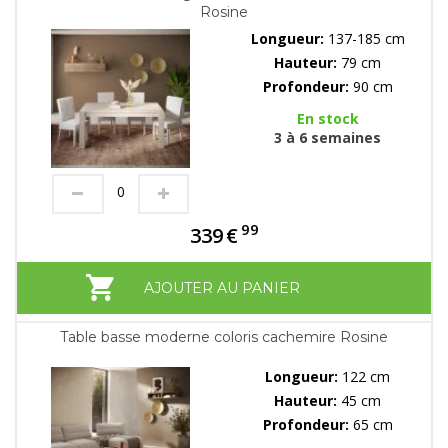
Rosine
Longueur:
137-185 cm
Hauteur:
79 cm
Profondeur:
90 cm
En stock
3 à 6 semaines
99
339
€
AJOUTER AU PANIER
Table basse moderne coloris cachemire Rosine
Longueur:
122 cm
Hauteur:
45 cm
Profondeur:
65 cm