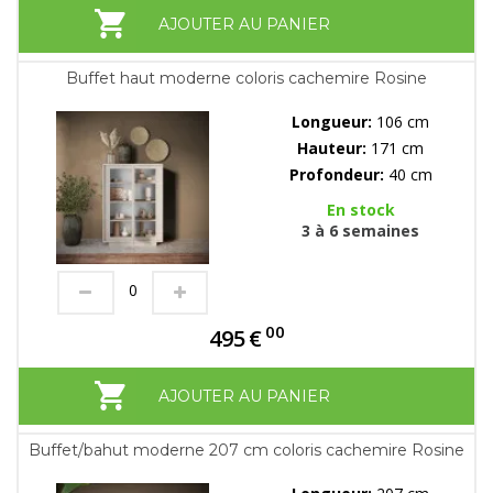
AJOUTER AU PANIER
Buffet haut moderne coloris cachemire Rosine
Longueur:
106 cm
Hauteur:
171 cm
Profondeur:
40 cm
En stock
3 à 6 semaines
00
495
€
AJOUTER AU PANIER
Buffet/bahut moderne 207 cm coloris cachemire Rosine