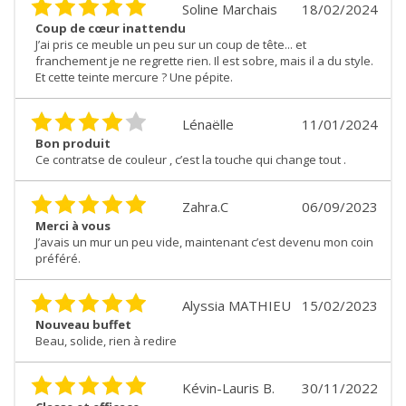
Soline Marchais
18/02/2024
Coup de cœur inattendu
J’ai pris ce meuble un peu sur un coup de tête... et
franchement je ne regrette rien. Il est sobre, mais il a du style.
Et cette teinte mercure ? Une pépite.
Lénaëlle
11/01/2024
Bon produit
Ce contratse de couleur , c’est la touche qui change tout .
Zahra.C
06/09/2023
Merci à vous
J’avais un mur un peu vide, maintenant c’est devenu mon coin
préféré.
Alyssia MATHIEU
15/02/2023
Nouveau buffet
Beau, solide, rien à redire
Kévin-Lauris B.
30/11/2022