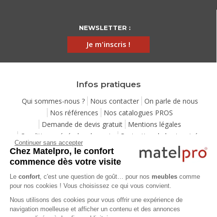
NEWSLETTER :
Je m'inscris !
Infos pratiques
Qui sommes-nous ?
Nous contacter
On parle de nous
Nos références
Nos catalogues PROS
Demande de devis gratuit
Mentions légales
Conditions générales de vente
Protection de la vie privée
Continuer sans accepter
Gestion des cookies
Utilisation de l'IA
Eco-participation
Chez Matelpro, le confort
Programme de fidélité
Pack Sérénité
Cartes cadeaux
commence dès votre visite
Codes promos
Location de mobilier professionnel
Le
confort
, c'est une question de goût… pour nos
meubles
comme
pour nos cookies ! Vous choisissez ce qui vous convient.
Aide
Nous utilisons des cookies pour vous offrir une expérience de
navigation moelleuse et afficher un contenu et des annonces
Foire Aux Questions
Méthodes de livraison