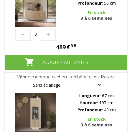
Profondeur:
50 cm
En stock
3 à 6 semaines
99
489
€
AJOUTER AU PANIER
Vitrine moderne cachemire/chêne cadiz Rosine
Longueur:
67 cm
Hauteur:
197 cm
Profondeur:
40 cm
En stock
3 à 6 semaines