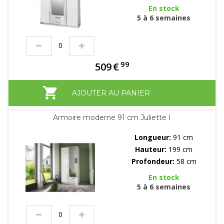
En stock
5 à 6 semaines
99
509
€
AJOUTER AU PANIER
Armoire moderne 91 cm Juliette I
Longueur:
91 cm
Hauteur:
199 cm
Profondeur:
58 cm
En stock
5 à 6 semaines