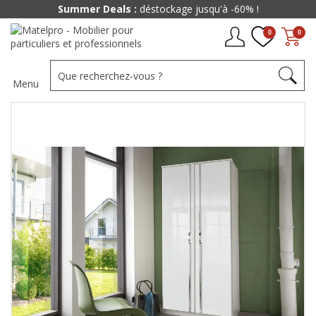
Summer Deals :
déstockage jusqu'à -60% !
0
0
Menu