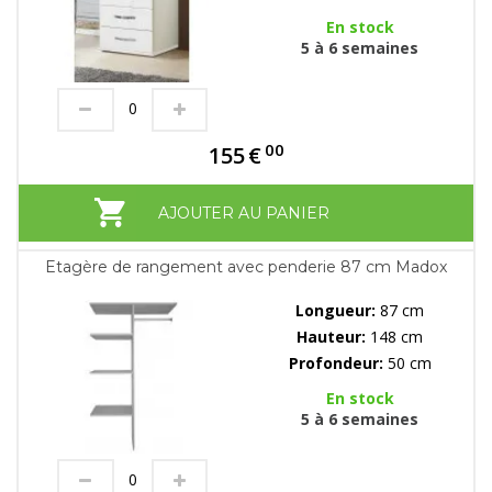
En stock
5 à 6 semaines
00
155
€
AJOUTER AU PANIER
Etagère de rangement avec penderie 87 cm Madox
Longueur:
87 cm
Hauteur:
148 cm
Profondeur:
50 cm
En stock
5 à 6 semaines