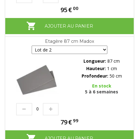
00
95
€
AJOUTER AU PANIER
Etagère 87 cm Madox
Longueur:
87 cm
Hauteur:
1 cm
Profondeur:
50 cm
En stock
5 à 6 semaines
99
79
€
AJOUTER AU PANIER