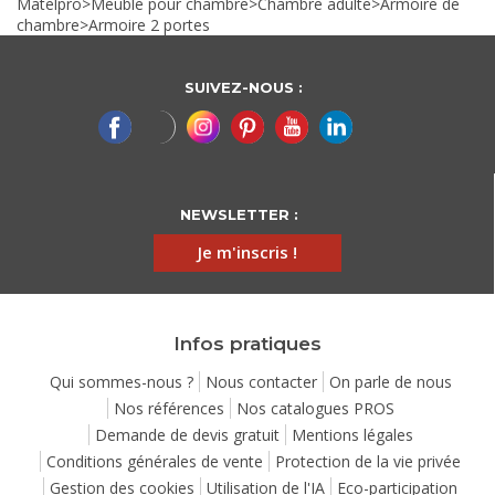
Matelpro
>
Meuble pour chambre
>
Chambre adulte
>
Armoire de
chambre
>
Armoire 2 portes
SUIVEZ-NOUS :
NEWSLETTER :
Je m'inscris !
Infos pratiques
Qui sommes-nous ?
Nous contacter
On parle de nous
Nos références
Nos catalogues PROS
Demande de devis gratuit
Mentions légales
Conditions générales de vente
Protection de la vie privée
Gestion des cookies
Utilisation de l'IA
Eco-participation