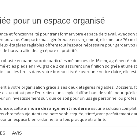
liée pour un espace organisé
gance et fonctionnalité pour transformer votre espace de travail. Avec son 
 contemporaine. Compacte mais généreuse en rangement, elle mesure 76 cm d
eux étagères réglables offrent tout l’espace nécessaire pour garder vos 
e de bureau
allie design épuré et praticité.
e robuste en panneaux de particules mélaminés de 16 mm, agrémentée de
t les pieds en PVC gris de 2 cm assurent une finition soignée et une sta
imitant les bruits dans votre
bureau
. Livrée avec une notice claire, elle est
nt à votre organisation grâce à ses deux étagères réglables. Dossiers, f
est un atout pour l’entretien : un simple chiffon humide suffit pour qu’elle
pour un investissement sûr, que ce soit pour un usage personnel ou profes
curisée, cette
armoire de rangement moderne
est une solution complè
itions chromées ajoutent une note sophistiquée, s’intégrant parfaitement d
r un espace bien ordonné, à la fois pratique et raffiné.
ES
AVIS