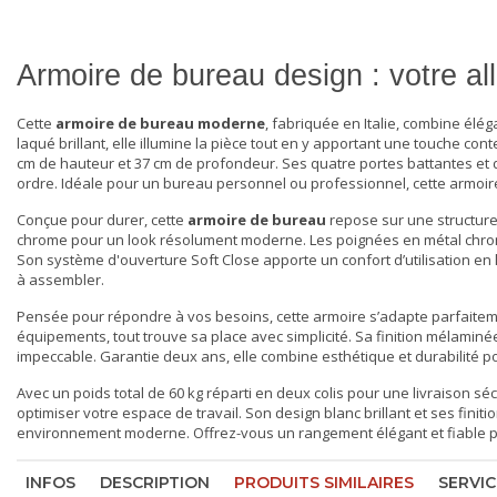
Armoire de bureau design : votre al
Cette
armoire de bureau moderne
, fabriquée en Italie, combine élé
laqué brillant, elle illumine la pièce tout en y apportant une touche
cm de hauteur et 37 cm de profondeur. Ses quatre portes battantes et d
ordre. Idéale pour un bureau personnel ou professionnel, cette
armoir
Conçue pour durer, cette
armoire de bureau
repose sur une structur
chrome pour un look résolument moderne. Les poignées en métal chromé e
Son système d'ouverture Soft Close apporte un confort d’utilisation en l
à assembler.
Pensée pour répondre à vos besoins, cette armoire s’adapte parfaiteme
équipements, tout trouve sa place avec simplicité. Sa finition mélaminée 
impeccable. Garantie deux ans, elle combine esthétique et durabilité 
Avec un poids total de 60 kg réparti en deux colis pour une livraison sé
optimiser votre espace de travail. Son design blanc brillant et ses fin
environnement moderne. Offrez-vous un rangement élégant et fiable pou
INFOS
DESCRIPTION
PRODUITS SIMILAIRES
SERVIC