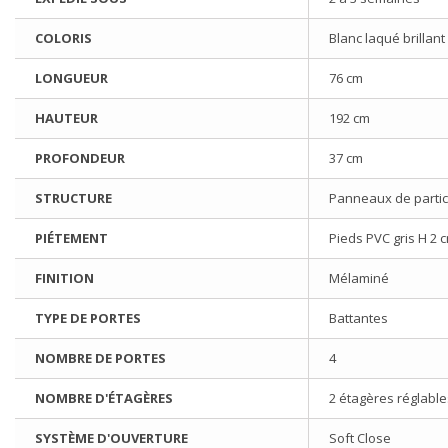
COLORIS
Blanc laqué brillant
LONGUEUR
76 cm
HAUTEUR
192 cm
PROFONDEUR
37 cm
STRUCTURE
Panneaux de partic
PIÉTEMENT
Pieds PVC gris H 2 
FINITION
Mélaminé
TYPE DE PORTES
Battantes
NOMBRE DE PORTES
4
NOMBRE D'ÉTAGÈRES
2 étagères réglable
SYSTÈME D'OUVERTURE
Soft Close