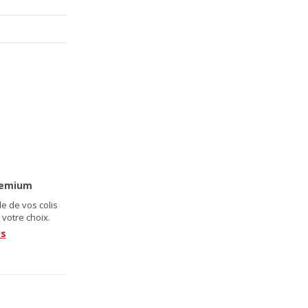
remium
e de vos colis
 votre choix.
us