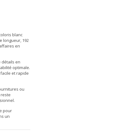
coloris blanc
e longueur, 192
affaires en
 détails en
bilité optimale.
 facile et rapide
ournitures ou
 reste
sionnel.
te pour
ans un