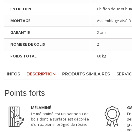
ENTRETIEN
Chiffon doux et hu
MONTAGE
Assemblage aisé à l'
GARANTIE
2 ans
NOMBRE DE COLIS
2
POIDS TOTAL
60 kg
INFOS
DESCRIPTION
PRODUITS SIMILAIRES
SERVIC
Points forts
MÉLAMINÉ
GA
Le mélaminé est un panneau de
En
bois dont la surface est décorée
se
d'un papier imprégné de résine.
gr
ven