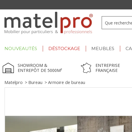
+33 3 66 722 898
- Lu-Ve : 9h-12h30/13h30-17h
NOUVEAUTÉS
DÉSTOCKAGE
MEUBLES
C
SHOWROOM &
ENTREPRISE
ENTREPÔT DE 5000M²
FRANÇAISE
Matelpro
>
Bureau
>
Armoire de bureau