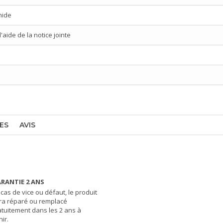
mide
aide de la notice jointe
ES
AVIS
RANTIE 2 ANS
 cas de vice ou défaut, le produit
ra réparé ou remplacé
atuitement dans les 2 ans à
ir.