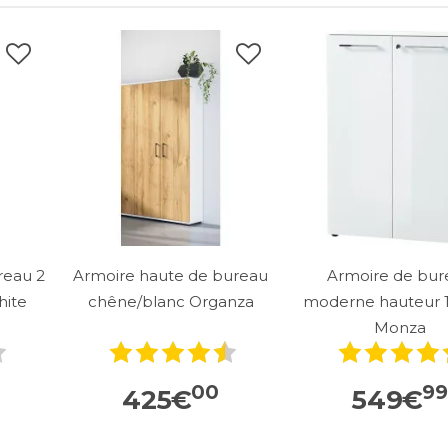
reau 2
Armoire haute de bureau
Armoire de bur
hite
chêne/blanc Organza
moderne hauteur 
Monza
00
9
425
€
549
€