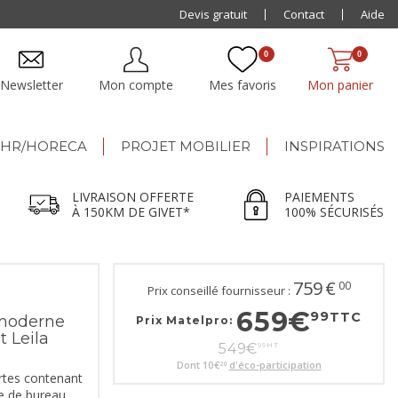
Paiement jusqu'à
Devis gratuit
48x
Contact
Aide
0
0
Newsletter
Mon compte
Mes favoris
Mon panier
HR/HORECA
PROJET MOBILIER
INSPIRATIONS
LIVRAISON OFFERTE
PAIEMENTS
À 150KM DE GIVET*
100% SÉCURISÉS
759
€
00
Prix conseillé fournisseur :
659
€
99
TTC
 moderne
Prix Matelpro:
t Leila
549
€
99
HT
Dont
10
€
d'éco-participation
20
ortes contenant
re de bureau