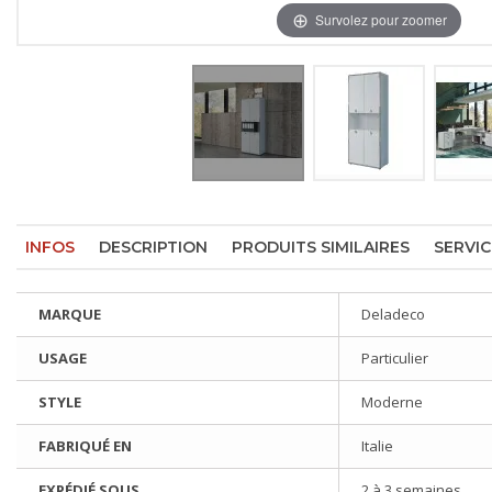
Survolez pour zoomer
INFOS
DESCRIPTION
PRODUITS SIMILAIRES
SERVIC
MARQUE
Deladeco
USAGE
Particulier
STYLE
Moderne
FABRIQUÉ EN
Italie
EXPÉDIÉ SOUS
2 à 3 semaines