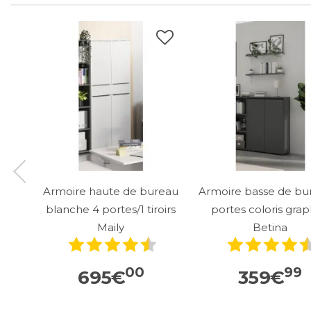
Armoire haute de bureau
Armoire basse de bu
blanche 4 portes/1 tiroirs
portes coloris grap
Maily
Betina
00
99
695
€
359
€