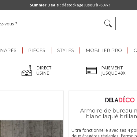
Summer Deals :
déstockage jusqu'à -60% !
ANAPÉS
PIÈCES
STYLES
MOBILIER PRO
C
DIRECT
PAIEMENT
USINE
JUSQUE 48X
Armoire de bureau
blanc laqué brillan
Ultra fonctionnelle avec ses 4 p
deux étagères réglables, l'armoi