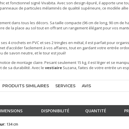
hic et fonctionnel signé Vivabita. Avec son design épuré, il apporte une t
panneaux de particules mélaminés de qualité supérieure, ce modèle allie 
lement dans tous les décors. Sa taille compacte (96 cm de long, 90 cm de ha
bère de la place au sol tout en offrant un rangement élégant pour vos man
ses 4 crochets en PVC et ses 2 tringles en métal, il est parfait pour organ
met d’accéder facilement à vos affaires, tout en gardant votre entrée ord
u de savon neutre, et le tour est joué!
tice de montage claire. Pesant seulement 15 kg, il est léger et se manipu
t de sa durabilité. Avec le
vestiaire
Suzana, faites de votre entrée un es
PRODUITS SIMILAIRES
SERVICES
AVIS
IMENSIONS
DISPONIBILITÉ
QUANTITÉ
PR
ur:
134 cm