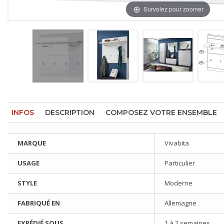
Survolez pour zoomer
INFOS
DESCRIPTION
COMPOSEZ VOTRE ENSEMBLE
MARQUE
Vivabita
USAGE
Particulier
STYLE
Moderne
FABRIQUÉ EN
Allemagne
EXPÉDIÉ SOUS
1 à 2 semaines