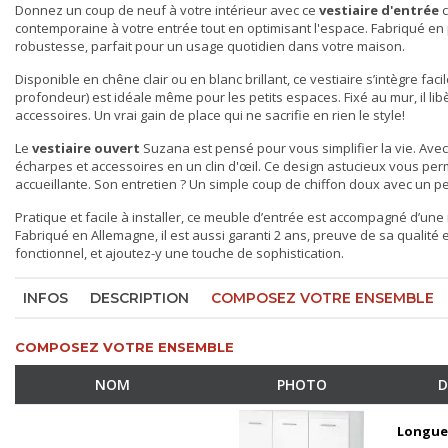
Donnez un coup de neuf à votre intérieur avec ce
vestiaire d'entrée
c
contemporaine à votre entrée tout en optimisant l'espace. Fabriqué en 
robustesse, parfait pour un usage quotidien dans votre maison.
Disponible en chêne clair ou en blanc brillant, ce
vestiaire
s’intègre faci
profondeur) est idéale même pour les petits espaces. Fixé au mur, il li
accessoires. Un vrai gain de place qui ne sacrifie en rien le style!
Le
vestiaire ouvert
Suzana est pensé pour vous simplifier la vie. Avec 
écharpes et accessoires en un clin d'œil. Ce design astucieux vous per
accueillante. Son entretien ? Un simple coup de chiffon doux avec un pe
Pratique et facile à installer, ce
meuble d’entrée
est accompagné d’une no
Fabriqué en Allemagne, il est aussi garanti 2 ans, preuve de sa qualité e
fonctionnel, et ajoutez-y une touche de sophistication.
INFOS
DESCRIPTION
COMPOSEZ VOTRE ENSEMBLE
COMPOSEZ VOTRE ENSEMBLE
NOM
PHOTO
D
Longue