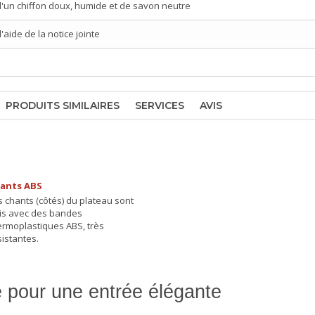
d'un chiffon doux, humide et de savon neutre
aide de la notice jointe
PRODUITS SIMILAIRES
SERVICES
AVIS
ants ABS
s chants (côtés) du plateau sont
nis avec des bandes
ermoplastiques ABS, très
sistantes.
e pour une entrée élégante