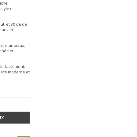
ouche
style et
ut, et 30 cm de
teaux et
iser manteaux,
onnée et
le facilement.
pace moderne et
IX