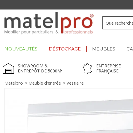
-17h
Summer Deals :
déstockage jusqu'à -60% !
NOUVEAUTÉS
DÉSTOCKAGE
MEUBLES
C
SHOWROOM &
ENTREPRISE
ENTREPÔT DE 5000M²
FRANÇAISE
Matelpro
>
Meuble d'entrée
>
Vestiaire