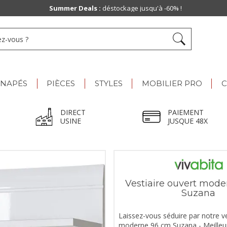
Paiement jusqu'à
48x
ANAPÉS
PIÈCES
STYLES
MOBILIER PRO
C
DIRECT
PAIEMENT
USINE
JUSQUE 48X
Vestiaire ouvert mod
Suzana
Laissez-vous séduire par notre ve
moderne 96 cm Suzana - Meilleur