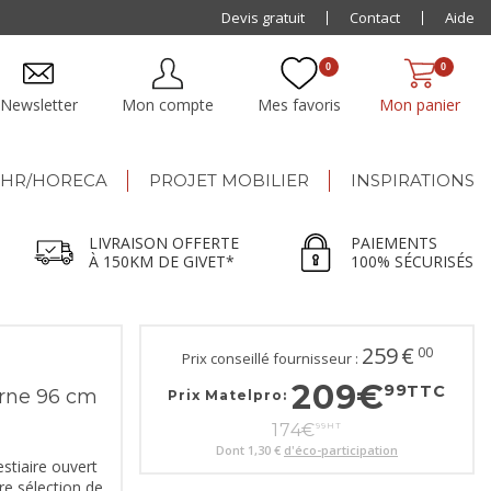
Livraison offerte dès 500€ jusqu'à 150km de Givet
Devis gratuit
Contact
Aide
0
0
Newsletter
Mon compte
Mes favoris
Mon panier
HR/HORECA
PROJET MOBILIER
INSPIRATIONS
LIVRAISON OFFERTE
PAIEMENTS
À 150KM DE GIVET*
100% SÉCURISÉS
259
€
00
Prix conseillé fournisseur :
209
€
99
TTC
erne 96 cm
Prix Matelpro:
174
€
99
HT
Dont
1,30 €
d'éco-participation
stiaire ouvert
e sélection de