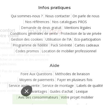
Infos pratiques
Qui sommes-nous ?
Nous contacter
On parle de nous
Nos références
Nos catalogues PROS
Continuer sans accepter
Demande de devis gratuit
Mentions légales
Chez Matelpro, le confort
Conditions générales de vente
Protection de la vie privée
commence dès votre visite
Gestion des cookies
Utilisation de l'IA
Eco-participation
Le
confort
, c'est une question de goût… pour nos
meubles
comme
Programme de fidélité
Pack Sérénité
Cartes cadeaux
pour nos cookies ! Vous choisissez ce qui vous convient.
Codes promos
Location de mobilier professionnel
Nous utilisons des cookies pour vous offrir une expérience de
navigation moelleuse et afficher un contenu et des annonces
personnalisées à des fins publicitaires
Aide
Besoin de changer d’avis ? Pas de souci, vous pouvez ajuster vos
Foire Aux Questions
Méthodes de livraison
préférences à tout moment
Moyens de paiements
Payer en plusieurs fois
Consulter notre politique de confidentialité
Service après-vente
Service de montage
Labels de qualité
Vos avantages
Guides d'achat
Lexique
Consentements certifiés par
Avis des consommateurs
Votre projet mobilier
Je choisis
J'accepte
Copyright 2007-2026 - Tous droits réservés
Plateforme de Gestion du Consentement : Personnalisez vos Options
Axeptio consent