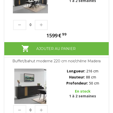
1 à 2 semaines
99
1599
€
AJOUTER AU PANIER
Buffet/bahut moderne 220 cm noir/chêne Madera
Longueur:
216 cm
Hauteur:
88 cm
Profondeur:
50 cm
En stock
1 à 2 semaines