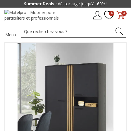
Summer Deals :
déstockage jusqu'à -60% !
0
0
Menu