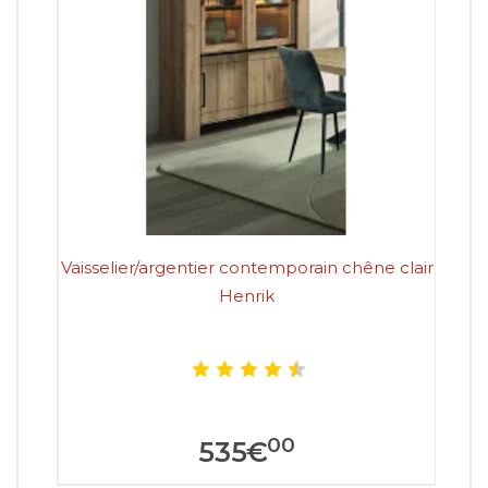
Vaisselier/argentier contemporain chêne clair
V
Henrik
00
535
€