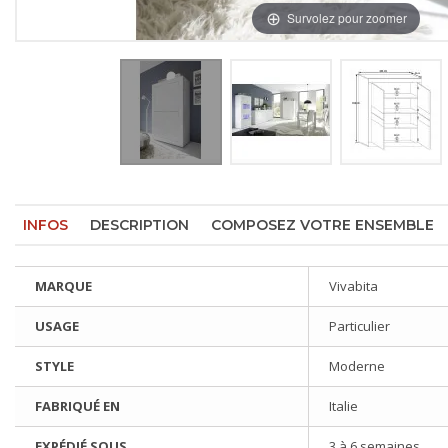
Survolez pour zoomer
INFOS
DESCRIPTION
COMPOSEZ VOTRE ENSEMBLE
MARQUE
Vivabita
USAGE
Particulier
STYLE
Moderne
FABRIQUÉ EN
Italie
EXPÉDIÉ SOUS
3 à 6 semaines