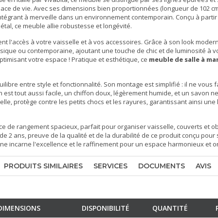
 espace de vie. Avec ses dimensions bien proportionnées (longueur de 102 c
s'intégrant à merveille dans un environnement contemporain. Conçu à part
al, ce meuble allie robustesse et longévité.
nt l'accès à votre vaisselle et à vos accessoires. Grâce à son look moderne
classique ou contemporaine, ajoutant une touche de chic et de luminosité à v
ptimisant votre espace ! Pratique et esthétique, ce
meuble de salle à ma
ilibre entre style et fonctionnalité. Son montage est simplifié : il ne vous 
ien est tout aussi facile, un chiffon doux, légèrement humide, et un savon n
elle, protège contre les petits chocs et les rayures, garantissant ainsi une
 de rangement spacieux, parfait pour organiser vaisselle, couverts et ob
e 2 ans, preuve de la qualité et de la durabilité de ce produit conçu pour
alienne incarne l'excellence et le raffinement pour un espace harmonieux et 
PRODUITS SIMILAIRES
SERVICES
DOCUMENTS
AVIS
DIMENSIONS
DISPONIBILITÉ
QUANTITÉ