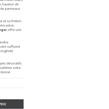
m, hauteur de
ir de panneaux
 et sa finition
otre pièce.
nger
offre une
faudra
eutre suffisent
 longévité
jets décoratifs
 sublimer votre
ordonné.
PRIX