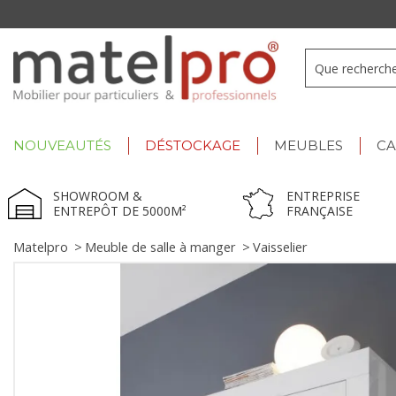
+33 3 66 722 898
- Lu-Ve : 9h-12h30/13h30-17h
NOUVEAUTÉS
DÉSTOCKAGE
MEUBLES
C
SHOWROOM &
ENTREPRISE
ENTREPÔT DE 5000M²
FRANÇAISE
Matelpro
>
Meuble de salle à manger
>
Vaisselier