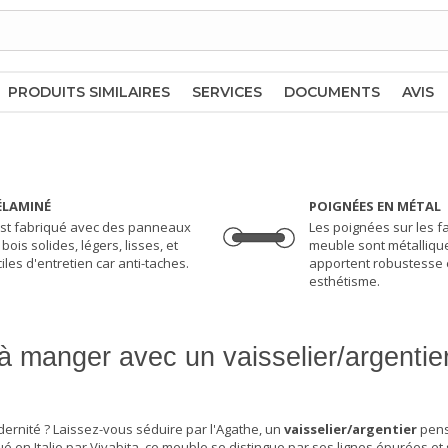
PRODUITS SIMILAIRES
SERVICES
DOCUMENTS
AVIS
LAMINÉ
POIGNÉES EN MÉTAL
 est fabriqué avec des panneaux
Les poignées sur les 
bois solides, légers, lisses, et
meuble sont métalliqu
ciles d'entretien car anti-taches.
apportent robustesse 
esthétisme.
à manger avec un vaisselier/argentie
ernité ? Laissez-vous séduire par l'Agathe, un
vaisselier/argentier
pens
é en Italie par Vivabita, ce meuble se distingue par ses lignes épurées et s