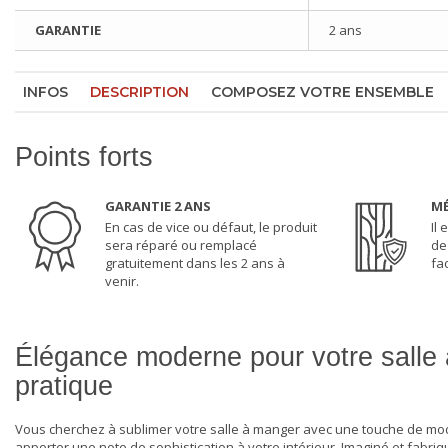
GARANTIE
2 ans
INFOS
DESCRIPTION
COMPOSEZ VOTRE ENSEMBLE
Points forts
GARANTIE 2 ANS
MÉ
En cas de vice ou défaut, le produit
Il
sera réparé ou remplacé
de 
gratuitement dans les 2 ans à
fa
venir.
Élégance moderne pour votre salle 
pratique
Vous cherchez à sublimer votre salle à manger avec une touche de mod
apporter une note de sophistication à votre intérieur. Imaginé et fabriqu