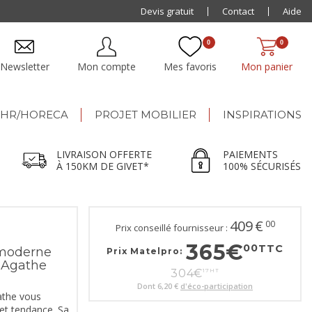
Paiement jusqu'à
Devis gratuit
48x
Contact
Aide
0
0
Newsletter
Mon compte
Mes favoris
Mon panier
HR/HORECA
PROJET MOBILIER
INSPIRATIONS
LIVRAISON OFFERTE
PAIEMENTS
À 150KM DE GIVET*
100% SÉCURISÉS
409
€
00
Prix conseillé fournisseur :
365
€
00
TTC
 moderne
Prix Matelpro:
t Agathe
304
€
17
HT
Dont
6,20 €
d'éco-participation
gathe vous
 et tendance. Sa