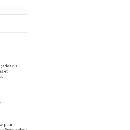
façades du
es et
et
r
é pour
a finition blanc