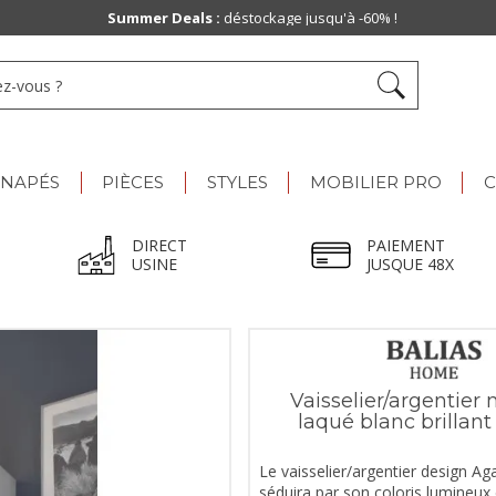
Summer Deals :
déstockage jusqu'à -60% !
ANAPÉS
PIÈCES
STYLES
MOBILIER PRO
C
DIRECT
PAIEMENT
USINE
JUSQUE 48X
Vaisselier/argentier
laqué blanc brillan
Le vaisselier/argentier design A
séduira par son coloris lumineux