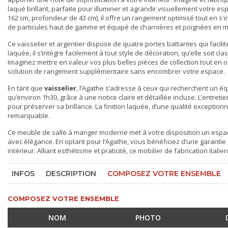
laqué brillant, parfaite pour illuminer et agrandir visuellement votre
162 cm, profondeur de 43 cm), il offre un rangement optimisé tout en 
de particules haut de gamme et équipé de charnières et poignées en mét
Ce
vaisselier et argentier
dispose de quatre portes battantes qui facilite
laquée, il s’intègre facilement à tout style de décoration, qu’elle soit 
Imaginez mettre en valeur vos plus belles pièces de collection tout en o
solution de rangement supplémentaire sans encombrer votre espace.
En tant que
vaisselier
, l’Agathe s’adresse à ceux qui recherchent un équ
qu’environ 1h30, grâce à une notice claire et détaillée incluse. L’entret
pour préserver sa brillance. La finition laquée, d’une qualité exceptionn
remarquable.
Ce
meuble de salle à manger
moderne met à votre disposition un espace
avec élégance. En optant pour l’Agathe, vous bénéficiez d’une garantie d
intérieur. Alliant esthétisme et praticité, ce mobilier de fabrication it
INFOS
DESCRIPTION
COMPOSEZ VOTRE ENSEMBLE
COMPOSEZ VOTRE ENSEMBLE
NOM
PHOTO