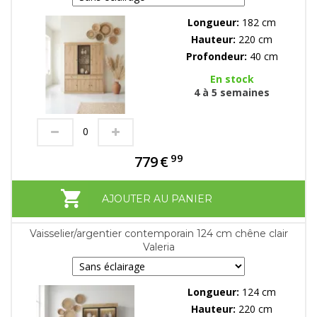
Longueur:
182 cm
Hauteur:
220 cm
Profondeur:
40 cm
En stock
4 à 5 semaines
99
779
€
AJOUTER AU PANIER
Vaisselier/argentier contemporain 124 cm chêne clair
Valeria
Longueur:
124 cm
Hauteur:
220 cm