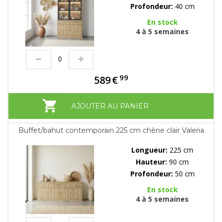
Profondeur:
40 cm
En stock
4 à 5 semaines
99
589
€
AJOUTER AU PANIER
Buffet/bahut contemporain 225 cm chêne clair Valeria
Longueur:
225 cm
Hauteur:
90 cm
Profondeur:
50 cm
En stock
4 à 5 semaines