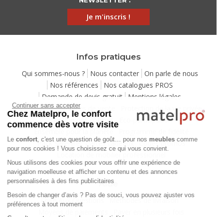
NEWSLETTER :
Je m'inscris !
Infos pratiques
Qui sommes-nous ?
Nous contacter
On parle de nous
Nos références
Nos catalogues PROS
Demande de devis gratuit
Mentions légales
Continuer sans accepter
Conditions générales de vente
Protection de la vie privée
Chez Matelpro, le confort
Gestion des cookies
Eco-participation
commence dès votre visite
Ensemble pour la planète
Programme de fidélité
Le
confort
, c'est une question de goût… pour nos
meubles
comme
Pack Sérénité
Cartes cadeaux
Codes promos
pour nos cookies ! Vous choisissez ce qui vous convient.
Location de mobilier professionnel
Nous utilisons des cookies pour vous offrir une expérience de
navigation moelleuse et afficher un contenu et des annonces
personnalisées à des fins publicitaires
Aide
Besoin de changer d’avis ? Pas de souci, vous pouvez ajuster vos
Foire Aux Questions
Méthodes de livraison
préférences à tout moment
Moyens de paiements
Payer en plusieurs fois