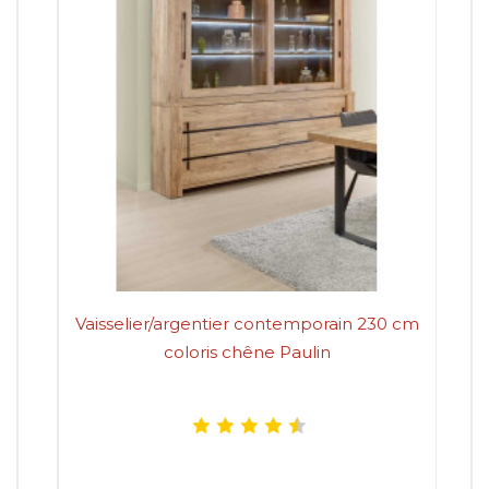
Vaisselier/argentier contemporain 230 cm
Vai
coloris chêne Paulin