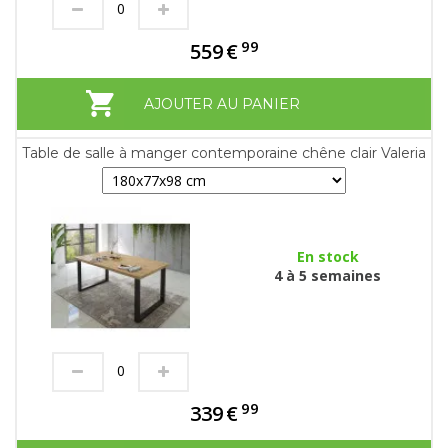
99
559
€
AJOUTER AU PANIER
Table de salle à manger contemporaine chêne clair Valeria
En stock
4 à 5 semaines
99
339
€