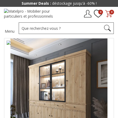
Summer Deals :
déstockage jusqu'à -60% !
0
0
Menu