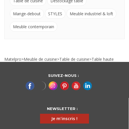
Table de cuisine
Déstockage table
Mange-debout
STYLES
Meuble industriel & loft
Meuble contemporain
Matelpro
>
Meuble de cuisine
>
Table de cuisine
>
Table haute
SUIVEZ-NOUS :
NEWSLETTER :
Je m'inscris !