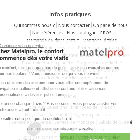
Infos pratiques
Qui sommes-nous ?
Nous contacter
On parle de nous
Nos références
Nos catalogues PROS
Demande de devis gratuit
Mentions légales
Continuer sans accepter
Conditions générales de vente
Protection de la vie privée
Chez Matelpro, le confort
Gestion des cookies
Utilisation de l'IA
Eco-participation
commence dès votre visite
Ensemble pour la planète
Programme de fidélité
Le
confort
, c'est une question de goût… pour nos
meubles
comme
Pack Sérénité
Cartes cadeaux
Codes promos
pour nos cookies ! Vous choisissez ce qui vous convient.
Location de mobilier professionnel
Nous utilisons des cookies pour vous offrir une expérience de
navigation moelleuse et afficher un contenu et des annonces
personnalisées à des fins publicitaires
Aide
Besoin de changer d’avis ? Pas de souci, vous pouvez ajuster vos
Foire Aux Questions
Méthodes de livraison
préférences à tout moment
Moyens de paiements
Payer en plusieurs fois
Consulter notre politique de confidentialité
Service après-vente
Service de montage
Labels de qualité
Vos avantages
Guides d'achat
Lexique
Consentements certifiés par
Avis des consommateurs
Votre projet mobilier
Je choisis
J'accepte