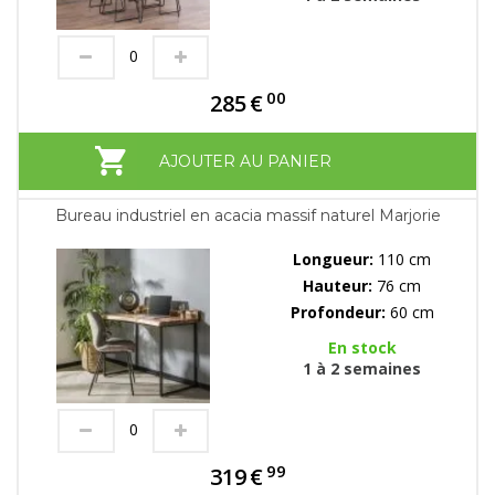
00
285
€
AJOUTER AU PANIER
Bureau industriel en acacia massif naturel Marjorie
Longueur:
110 cm
Hauteur:
76 cm
Profondeur:
60 cm
En stock
1 à 2 semaines
99
319
€