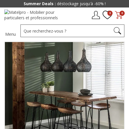
Summer Deals :
déstockage jusqu'à -60% !
0
0
Menu