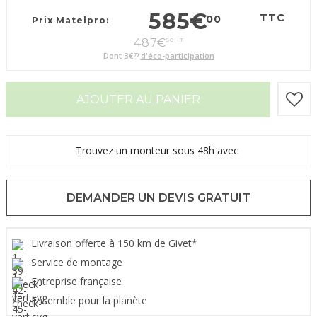
585
€
TTC
00
Prix Matelpro:
487
€
50
HT
Dont
3
€
d'éco-participation
70
AJOUTER AU PANIER
Trouvez un monteur sous 48h avec
DEMANDER UN DEVIS GRATUIT
Livraison offerte à 150 km de Givet*
Service de montage
Entreprise française
Ensemble pour la planète