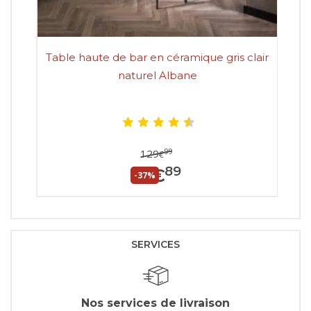
Table haute de bar en céramique gris clair
Tab
naturel Albane
99
129
€
89
81
€
-37%
SERVICES
Nos services de livraison