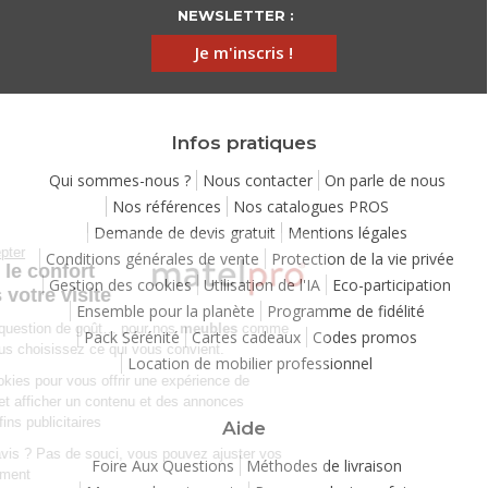
NEWSLETTER :
Je m'inscris !
Infos pratiques
Qui sommes-nous ?
Nous contacter
On parle de nous
Nos références
Nos catalogues PROS
Demande de devis gratuit
Mentions légales
Continuer sans accepter
Conditions générales de vente
Protection de la vie privée
Chez Matelpro, le confort
Gestion des cookies
Utilisation de l'IA
Eco-participation
commence dès votre visite
Ensemble pour la planète
Programme de fidélité
Le
confort
, c'est une question de goût… pour nos
meubles
comme
Pack Sérénité
Cartes cadeaux
Codes promos
pour nos cookies ! Vous choisissez ce qui vous convient.
Location de mobilier professionnel
Nous utilisons des cookies pour vous offrir une expérience de
navigation moelleuse et afficher un contenu et des annonces
personnalisées à des fins publicitaires
Aide
Besoin de changer d’avis ? Pas de souci, vous pouvez ajuster vos
Foire Aux Questions
Méthodes de livraison
préférences à tout moment